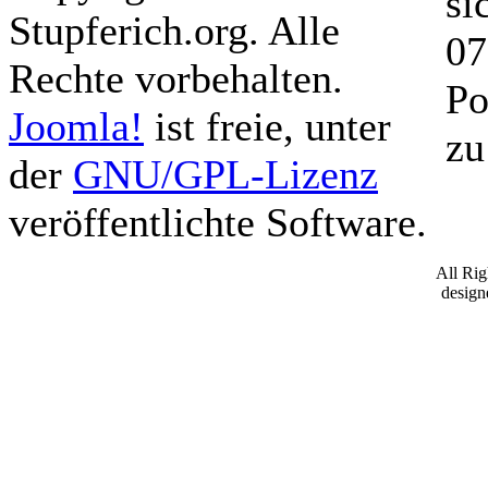
si
Stupferich.org. Alle
07
Rechte vorbehalten.
Po
Joomla!
ist freie, unter
zu
der
GNU/GPL-Lizenz
veröffentlichte Software.
All Ri
desig