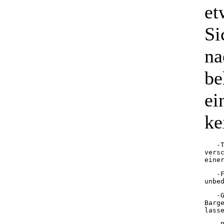
et
Si
na
be
ei
ke
   -
vers
eine
   -
unbe
   -
Barg
lass