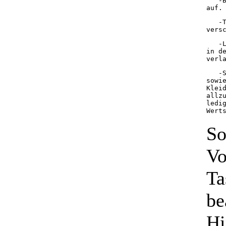
   -
auf.
   -
vers
   -
in d
verl
   -
sowi
Klei
allz
ledi
Wert
So
Vo
Ta
be
Hi