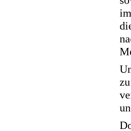
so
im
di
na
Me
Um
zu
ve
un
Do