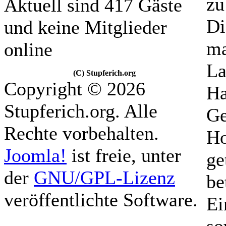
zu
Aktuell sind 417 Gäste
Di
und keine Mitglieder
ma
online
La
(C) Stupferich.org
Copyright © 2026
Ha
Stupferich.org. Alle
Ge
Rechte vorbehalten.
Ho
Joomla!
ist freie, unter
ge
der
GNU/GPL-Lizenz
be
veröffentlichte Software.
Ei