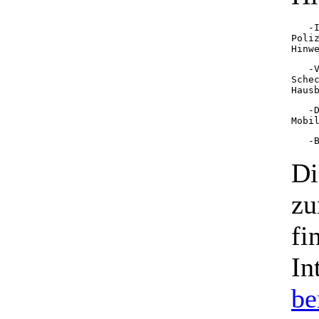
   -
Poli
Hinw
   -
Sche
Haus
   -
Mobi
   -
Di
zu
fi
In
be