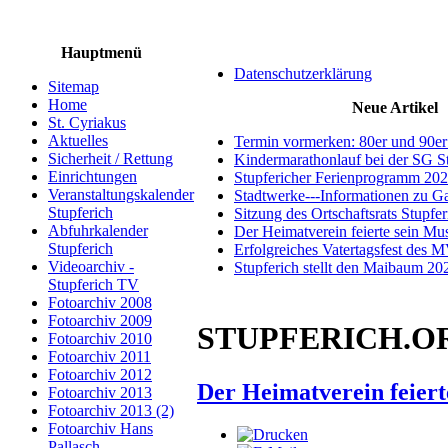
Hauptmenü
Datenschutzerklärung
Sitemap
Home
Neue Artikel
St. Cyriakus
Aktuelles
Termin vormerken: 80er und 90er
Sicherheit / Rettung
Kindermarathonlauf bei der SG S
Einrichtungen
Stupfericher Ferienprogramm 20
Veranstaltungskalender
Stadtwerke---Informationen zu G
Stupferich
Sitzung des Ortschaftsrats Stupfe
Abfuhrkalender
Der Heimatverein feierte sein M
Stupferich
Erfolgreiches Vatertagsfest des 
Videoarchiv -
Stupferich stellt den Maibaum 20
Stupferich TV
Fotoarchiv 2008
Fotoarchiv 2009
STUPFERICH.ORG 
Fotoarchiv 2010
Fotoarchiv 2011
Fotoarchiv 2012
Der Heimatverein feiert
Fotoarchiv 2013
Fotoarchiv 2013 (2)
Fotoarchiv Hans
Pallasch