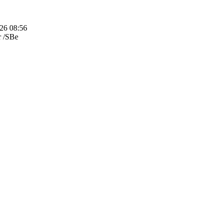
026 08:56
r /SBe