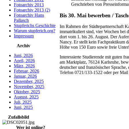
Geschrieben von Presseinforma
Fotoarchiv 2013
Fotoarchiv 2013 (2)
Bis 30. Mai bewerben / Tasch
Fotoarchiv Hans
Pallasch
Stupferichs Geschichte
Im Rahmen der Städtepartnerschaft Ka
Warum stupferich.org?
immatrikuliert sind, vier Wochen bei 
Impressum
dort vom 1. bis 26. August. Der Aufe
Nancy. Er stellt kein Fachpraktikum d
Archiv
Höhe von 150 Euro sowie freie Unter
Juni, 2026
Interessierte Studierende mit guten 
April, 2026
am Marktplatz, 76124 Karlsruhe, bewe
März, 2026
deutscher und französischer Sprache, 
Februar, 2026
Telefon 0721/133-1522 oder per Mail
Januar, 2026
Dezember, 2025
November, 2025
Oktober, 2025
August, 2025
Juli, 2025
Juni, 2025
Zufallsbild
Wer ist online?