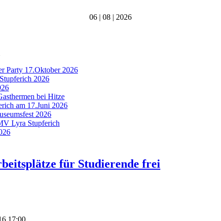
06 | 08 | 2026
er Party 17.Oktober 2026
Stupferich 2026
026
Gasthermen bei Hitze
ferich am 17.Juni 2026
Museumsfest 2026
 MV Lyra Stupferich
2026
beitsplätze für Studierende frei
16 17:00