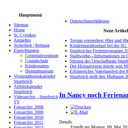
Hauptmenü
Datenschutzerklärung
Sitemap
Home
Neue Artikel
St. Cyriakus
Aktuelles
Termin vormerken: 80er und 90
Sicherheit / Rettung
Kindermarathonlauf bei der SG 
Einrichtungen
Stupfericher Ferienprogramm 2
Gemeindezentrum
Stadtwerke---Informationen zu 
Grundschule
Sitzung des Ortschaftsrats Stup
Kindergarten
Der Heimatverein feierte sein 
Heimatmuseum
Erfolgreiches Vatertagsfest des
Veranstaltungskalender
Stupferich stellt den Maibaum 
Stupferich
Abfuhrkalender
Stupferich
In Nancy noch Ferienar
Videoarchiv - Stupferich
TV
Fotoarchiv 2008
Fotoarchiv 2009
Fotoarchiv 2010
Details
Fotoarchiv 2011
Erstellt am Montag, 09. Mai 20
Fotoarchiv 2012