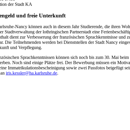
tion der Stadt KA
engeld und freie Unterkunft
rlsruhe-Nancy können auch in diesem Jahr Studierende, die ihren Wohn
der Stadtverwaltung der lothringischen Partnerstadt eine Ferienbeschä
nthalt dient zur Verbesserung der französischen Sprachkenntnisse und
ar. Die Teilnehmenden werden bei Dienststellen der Stadt Nancy einges
kunft und Verpflegung.
französischen Sprachkenntnissen können sich noch bis zum 30. Mai beim
rben. Noch sind einige Plätze frei. Der Bewerbung müssen ein Motiva
eine Immatrikulationsbescheinigung sowie zwei Passfotos beigefügt sein
 an
iris.kessler@ha.karlsruhe.de
.