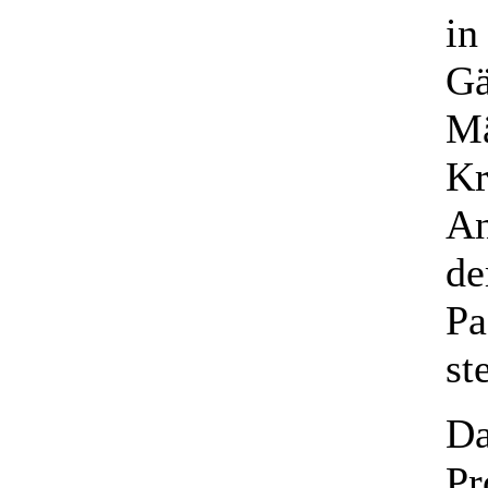
in
Gä
Mä
Kr
An
de
Pa
st
Da
Pr