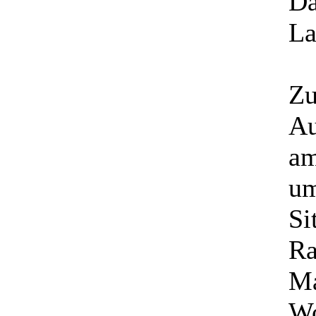
Dä
La
Zu
Au
am
um
Si
Ra
Ma
Wo