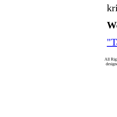
kr
We
"T
All Ri
desig