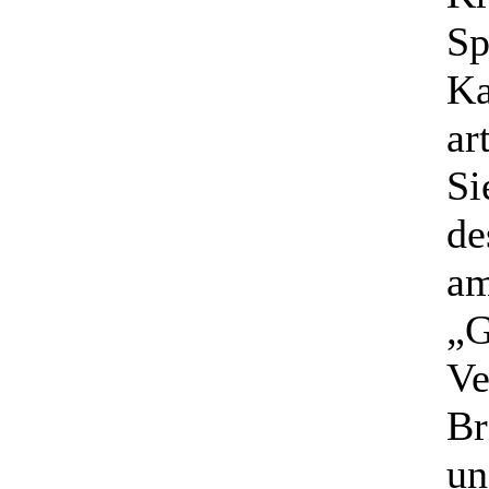
Sp
Ka
ar
Si
de
am
„G
Ve
Br
un