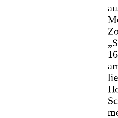
au
Mö
Zo
„S
16
am
li
He
Sc
me