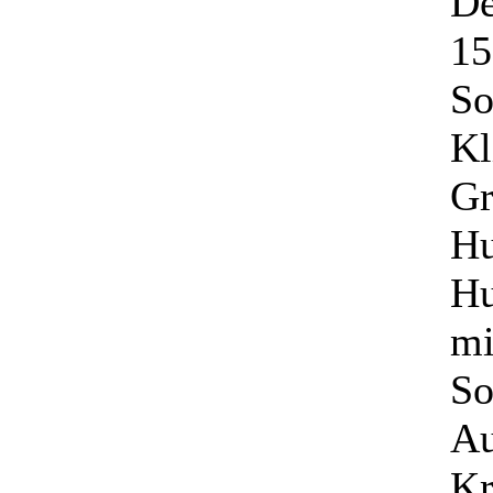
De
15
So
Kl
Gr
Hu
Hu
mi
So
Au
Kr