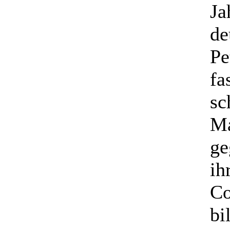
Ja
de
Pe
fa
sc
Ma
ge
ih
Co
bi