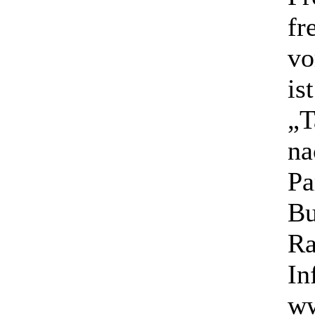
fr
vo
is
„T
na
Pa
Bu
Ra
In
ww