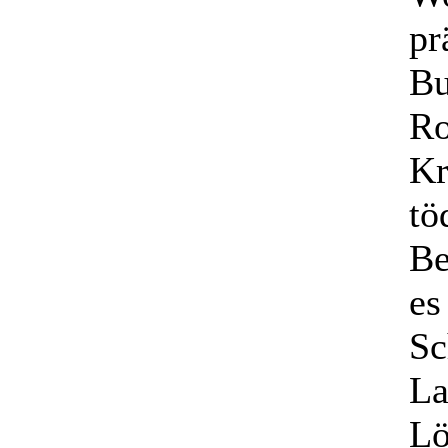
pr
Bu
Ro
Kr
tö
Be
es
Sc
La
Lö