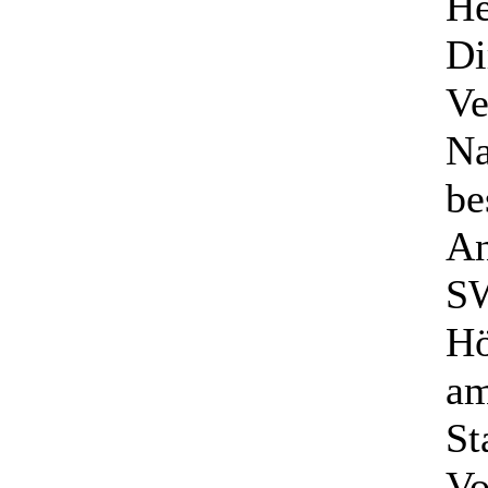
He
Di
Ve
Na
be
An
S
Hö
am
St
Vo