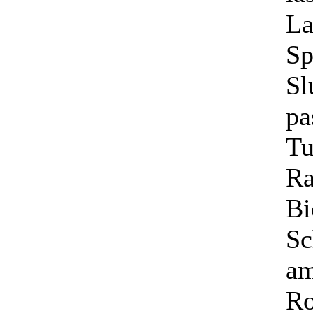
La
Sp
Sl
pa
Tu
Ra
Bi
Sc
am
Ro