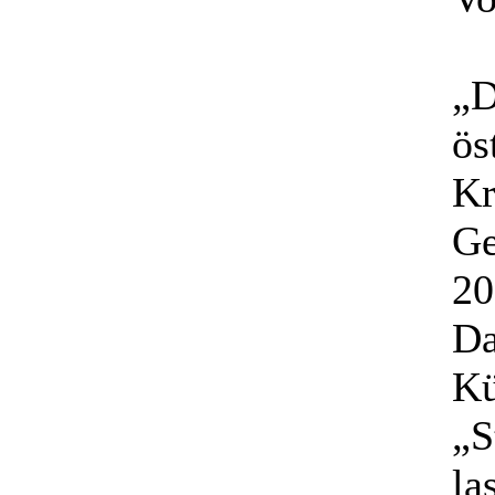
„D
ös
Kr
Ge
20
Da
Kü
„S
la