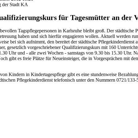
g der Stadt KA
ualifizierungskurs für Tagesmütter an der
bevollen Tagspflegepersonen in Karlsruhe bleibt groß. Der städtische P
etreuung haben und sich hierfür engagieren wollen. Aktuell werden 
ise bei sich aufnimmt, den bereitet der städtische Pflegekinderdienst 
er, gesetzlich vorgeschriebener Qualifizierungskurs mit 160 Unterrich
1.30 Uhr und - alle zwei Wochen - samstags von 9.30 bis 15.30 Uhr. Na
 gibt es freie Plätze für Neueinsteiger, die in Vorgesprächen mit dem
g von Kindern in Kindertagespflege gibt es eine stundenweise Bezahlun
 städtischen Pflegekinderdienst telefonisch unter den Nummern 0721/133-