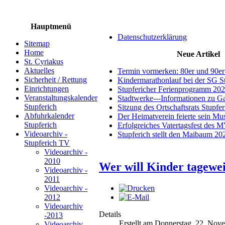
Hauptmenü
Datenschutzerklärung
Sitemap
Home
Neue Artikel
St. Cyriakus
Aktuelles
Termin vormerken: 80er und 90er
Sicherheit / Rettung
Kindermarathonlauf bei der SG S
Einrichtungen
Stupfericher Ferienprogramm 20
Veranstaltungskalender
Stadtwerke---Informationen zu G
Stupferich
Sitzung des Ortschaftsrats Stupfe
Abfuhrkalender
Der Heimatverein feierte sein M
Stupferich
Erfolgreiches Vatertagsfest des 
Videoarchiv -
Stupferich stellt den Maibaum 20
Stupferich TV
Videoarchiv -
2010
Wer will Kinder tagewe
Videoarchiv -
2011
Videoarchiv -
2012
Videoarchiv
Details
-2013
Erstellt am Donnerstag, 22. Nov
Videoarchiv