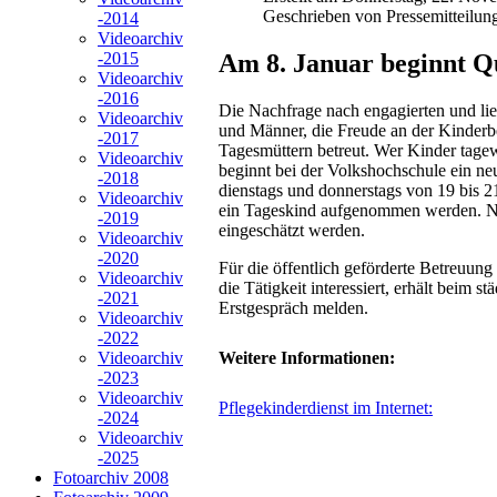
Geschrieben von Pressemitteilun
-2014
Videoarchiv
Am 8. Januar beginnt Q
-2015
Videoarchiv
-2016
Die Nachfrage nach engagierten und lie
Videoarchiv
und Männer, die Freude an der Kinderb
-2017
Tagesmüttern betreut. Wer Kinder tagewe
Videoarchiv
beginnt bei der Volkshochschule ein neu
-2018
dienstags und donnerstags von 19 bis 2
Videoarchiv
ein Tageskind aufgenommen werden. Noch
-2019
eingeschätzt werden.
Videoarchiv
-2020
Für die öffentlich geförderte Betreuun
Videoarchiv
die Tätigkeit interessiert, erhält beim
-2021
Erstgespräch melden.
Videoarchiv
-2022
Weitere Informationen:
Videoarchiv
-2023
Videoarchiv
Pflegekinderdienst im Internet:
-2024
Videoarchiv
-2025
Fotoarchiv 2008