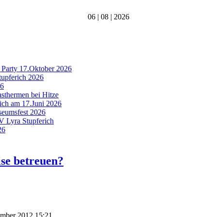
06 | 08 | 2026
 Party 17.Oktober 2026
tupferich 2026
26
asthermen bei Hitze
rich am 17.Juni 2026
useumsfest 2026
MV Lyra Stupferich
26
ise betreuen?
ember 2012 15:21