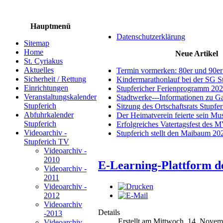
Hauptmenü
Datenschutzerklärung
Sitemap
Home
Neue Artikel
St. Cyriakus
Aktuelles
Termin vormerken: 80er und 90er
Sicherheit / Rettung
Kindermarathonlauf bei der SG S
Einrichtungen
Stupfericher Ferienprogramm 20
Veranstaltungskalender
Stadtwerke---Informationen zu G
Stupferich
Sitzung des Ortschaftsrats Stupfe
Abfuhrkalender
Der Heimatverein feierte sein M
Stupferich
Erfolgreiches Vatertagsfest des 
Videoarchiv -
Stupferich stellt den Maibaum 20
Stupferich TV
Videoarchiv -
2010
E-Learning-Plattform de
Videoarchiv -
2011
Videoarchiv -
2012
Videoarchiv
Details
-2013
Erstellt am Mittwoch, 14. Nove
Videoarchiv