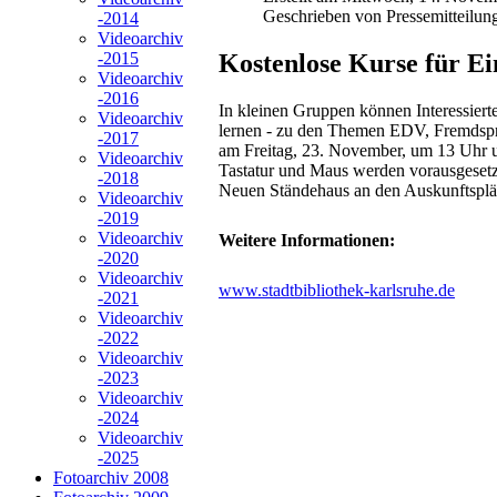
Geschrieben von Pressemitteilun
-2014
Videoarchiv
Kostenlose Kurse für E
-2015
Videoarchiv
-2016
In kleinen Gruppen können Interessiert
Videoarchiv
lernen - zu den Themen EDV, Fremdspra
-2017
am Freitag, 23. November, um 13 Uhr 
Videoarchiv
Tastatur und Maus werden vorausgesetz
-2018
Neuen Ständehaus an den Auskunftsplä
Videoarchiv
-2019
Videoarchiv
Weitere Informationen:
-2020
Videoarchiv
www.stadtbibliothek-karlsruhe.de
-2021
Videoarchiv
-2022
Videoarchiv
-2023
Videoarchiv
-2024
Videoarchiv
-2025
Fotoarchiv 2008