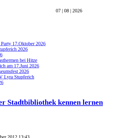
07 | 08 | 2026
 Party 17.Oktober 2026
tupferich 2026
26
asthermen bei Hitze
rich am 17.Juni 2026
useumsfest 2026
MV Lyra Stupferich
26
r Stadtbibliothek kennen lernen
mber 2012 13:43