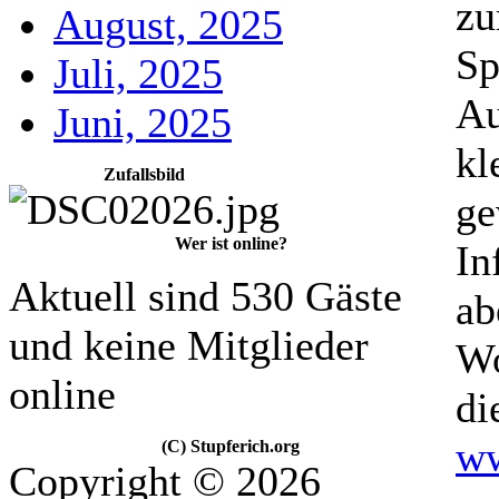
z
August, 2025
Sp
Juli, 2025
Au
Juni, 2025
kl
Zufallsbild
ge
Wer ist online?
In
Aktuell sind 530 Gäste
ab
und keine Mitglieder
Wo
online
di
ww
(C) Stupferich.org
Copyright © 2026