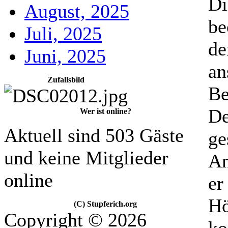
Di
August, 2025
be
Juli, 2025
de
Juni, 2025
an
Zufallsbild
Be
De
Wer ist online?
Aktuell sind 503 Gäste
ge
und keine Mitglieder
An
online
er
Hö
(C) Stupferich.org
Copyright © 2026