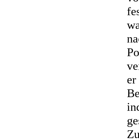
fe
wa
na
Po
ve
er
Be
in
ge
Zu