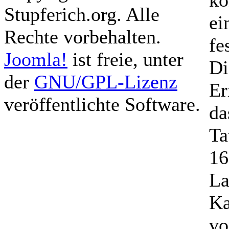
ko
Stupferich.org. Alle
ei
Rechte vorbehalten.
fe
Joomla!
ist freie, unter
Di
der
GNU/GPL-Lizenz
Er
veröffentlichte Software.
da
Ta
16
La
Ka
vo