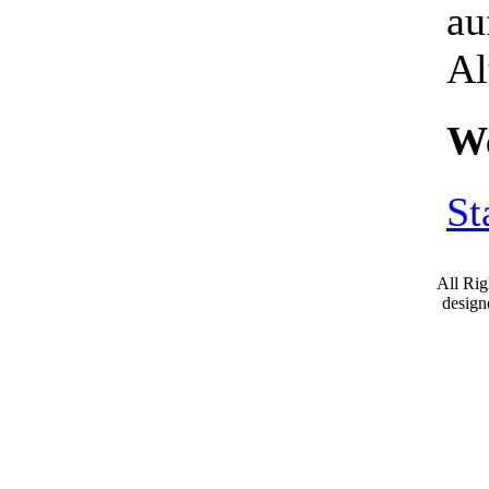
au
Al
We
St
All Ri
desig