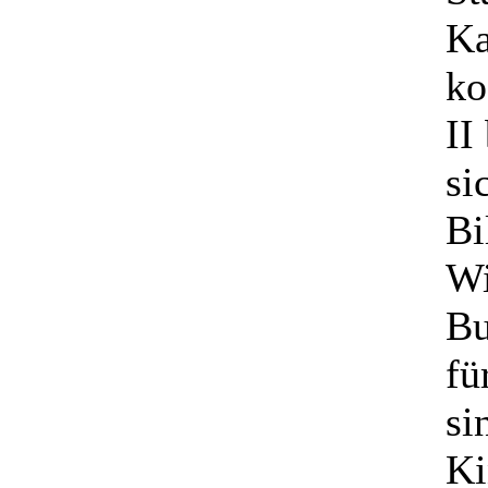
Ka
ko
II
si
Bi
Wi
Bu
fü
si
Ki