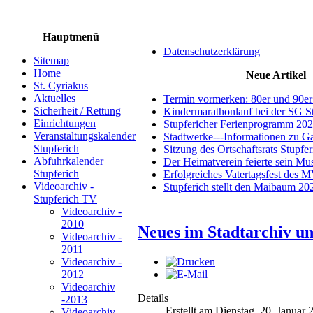
Hauptmenü
Datenschutzerklärung
Sitemap
Home
Neue Artikel
St. Cyriakus
Aktuelles
Termin vormerken: 80er und 90er
Sicherheit / Rettung
Kindermarathonlauf bei der SG S
Einrichtungen
Stupfericher Ferienprogramm 20
Veranstaltungskalender
Stadtwerke---Informationen zu G
Stupferich
Sitzung des Ortschaftsrats Stupfe
Abfuhrkalender
Der Heimatverein feierte sein M
Stupferich
Erfolgreiches Vatertagsfest des 
Videoarchiv -
Stupferich stellt den Maibaum 20
Stupferich TV
Videoarchiv -
2010
Neues im Stadtarchiv u
Videoarchiv -
2011
Videoarchiv -
2012
Videoarchiv
Details
-2013
Erstellt am Dienstag, 20. Januar
Videoarchiv