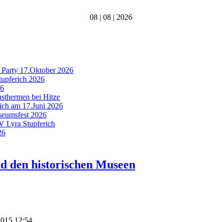
08 | 08 | 2026
 Party 17.Oktober 2026
tupferich 2026
26
asthermen bei Hitze
rich am 17.Juni 2026
useumsfest 2026
MV Lyra Stupferich
26
nd den historischen Museen
 2015 12:54