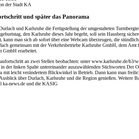
on der Stadt KA
rtschritt und später das Panorama
rlach und Karlsruhe die Fertigstellung der umgestalteten Turmbergter
­­burts­­tag, den Karlsruhe dieses Jahr begeht, soll sein Hausberg sicherer,
t, kann man sich ab sofort über eine Webcam überzeugen, die stündlich e
urlach gemeinsam mit der Verkehrsbetriebe Karlsruhe GmbH, dem Amt
n GmbH erarbeitet.
 Baufortschritt an zwei Stellen beobachten: unter www.karlsruhe.de/b3/
 in der linken Spalte untereinander auszuwählenden Stichworten Der O
ra mit leicht verändertem Blickwinkel in Betrieb. Dann kann man freil
n Ausblick über Durlach, Karlsruhe und die Region genießen. Weiter
tal ka-news.de und die KASIG