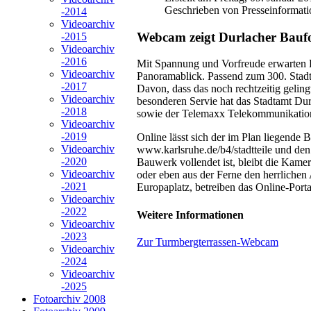
Geschrieben von Presseinformati
-2014
Videoarchiv
Webcam zeigt Durlacher Baufo
-2015
Videoarchiv
-2016
Mit Spannung und Vorfreude erwarten Du
Videoarchiv
Panoramablick. Passend zum 300. Stadt­­­ge
-2017
Davon, dass das noch rechtzeitig geling
Videoarchiv
besonderen Servie hat das Stadtamt D
-2018
sowie der Telemaxx Telekommunikatio
Videoarchiv
-2019
Online lässt sich der im Plan liegende
Videoarchiv
www.karlsruhe.de/b4/stadtteile und den
-2020
Bauwerk vollendet ist, bleibt die Kame
Videoarchiv
oder eben aus der Ferne den herrliche
-2021
Europaplatz, betreiben das Online-Por
Videoarchiv
-2022
Weitere Informationen
Videoarchiv
-2023
Zur Turmbergterrassen-Webcam
Videoarchiv
-2024
Videoarchiv
-2025
Fotoarchiv 2008