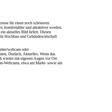
rasse für einen noch schöneren
 komfor­ta­b­ler und attrak­ti­­ver werden.
in aktuelles Bild liefert. Diesen
 für Hochbau und Gebäudewirtschaft
wetter/webcam oder
sten, Durlach, Aktuelles. Wenn das
ich wieder mit eigenen Augen vor Ort
e Bau-Webcams, etwa am Markt- sowie am