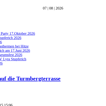
07 | 08 | 2026
 Party 17.Oktober 2026
tupferich 2026
26
asthermen bei Hitze
rich am 17.Juni 2026
useumsfest 2026
MV Lyra Stupferich
26
 auf die Turmbergterrasse
015 15:06