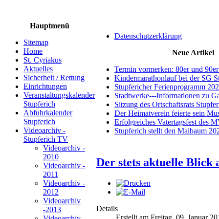
Hauptmenü
Datenschutzerklärung
Sitemap
Home
Neue Artikel
St. Cyriakus
Aktuelles
Termin vormerken: 80er und 90er
Sicherheit / Rettung
Kindermarathonlauf bei der SG S
Einrichtungen
Stupfericher Ferienprogramm 20
Veranstaltungskalender
Stadtwerke---Informationen zu G
Stupferich
Sitzung des Ortschaftsrats Stupfe
Abfuhrkalender
Der Heimatverein feierte sein M
Stupferich
Erfolgreiches Vatertagsfest des 
Videoarchiv -
Stupferich stellt den Maibaum 20
Stupferich TV
Videoarchiv -
2010
Der stets aktuelle Blick
Videoarchiv -
2011
Videoarchiv -
2012
Videoarchiv
Details
-2013
Erstellt am Freitag, 09. Januar 2
Videoarchiv