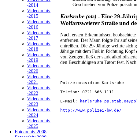
Geschrieben von Polizeipräsidiu
-2014
Videoarchiv
Karlsruhe (ots)
- Eine 29-Jähr
-2015
Videoarchiv
Wolfartsweierer Straße und d
-2016
Videoarchiv
Nach ersten Erkenntnissen beobachtete de
-2017
entfernen. Der Mann folgte ihr auf sein
Videoarchiv
entreißen. Die 29- Jährige wehrte sich 
-2018
Jährige mit dem Fuß in Richtung Kopf
Videoarchiv
von Zeugen, ließ der stark alkoholisie
-2019
den Beschuldigten am Tatort fest. Na
Videoarchiv
-2020
Videoarchiv
-2021
Polizeipräsidium Karlsruhe
Videoarchiv
Telefon: 0721 666-1111
-2022
Videoarchiv
E-Mail: 
karlsruhe.pp.stab.oe@po
-2023
Videoarchiv
http://www.polizei-bw.de/
-2024
Videoarchiv
-2025
Fotoarchiv 2008