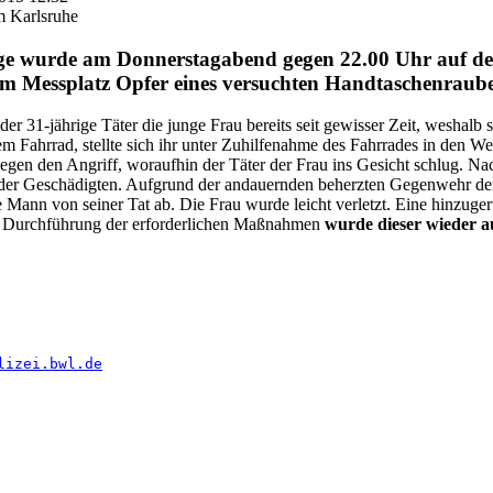
m Karlsruhe
ige wurde am Donnerstagabend gegen 22.00 Uhr auf d
em Messplatz Opfer eines versuchten Handtaschenraube
r 31-jährige Täter die junge Frau bereits seit gewisser Zeit, weshalb s
em Fahrrad, stellte sich ihr unter Zuhilfenahme des Fahrrades in den W
gegen den Angriff, woraufhin der Täter der Frau ins Gesicht schlug. Na
 der Geschädigten. Aufgrund der andauernden beherzten Gegenwehr 
rte Mann von seiner Tat ab. Die Frau wurde leicht verletzt. Eine hinzu
ch Durchführung der erforderlichen Maßnahmen
wurde dieser wieder au
lizei.bwl.de