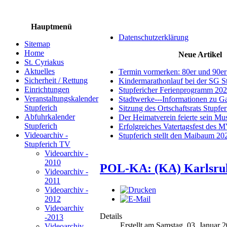
Hauptmenü
Datenschutzerklärung
Sitemap
Home
Neue Artikel
St. Cyriakus
Aktuelles
Termin vormerken: 80er und 90er
Sicherheit / Rettung
Kindermarathonlauf bei der SG S
Einrichtungen
Stupfericher Ferienprogramm 20
Veranstaltungskalender
Stadtwerke---Informationen zu G
Stupferich
Sitzung des Ortschaftsrats Stupfe
Abfuhrkalender
Der Heimatverein feierte sein M
Stupferich
Erfolgreiches Vatertagsfest des 
Videoarchiv -
Stupferich stellt den Maibaum 20
Stupferich TV
Videoarchiv -
2010
POL-KA: (KA) Karlsruh
Videoarchiv -
2011
Videoarchiv -
2012
Videoarchiv
Details
-2013
Erstellt am Samstag, 03. Januar 
Videoarchiv