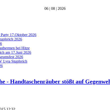
06 | 08 | 2026
 Party 17.Oktober 2026
tupferich 2026
26
asthermen bei Hitze
rich am 17.Juni 2026
useumsfest 2026
MV Lyra Stupferich
26
e - Handtaschenräuber stößt auf Gegenwe
2015 12:32