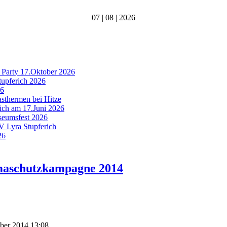
07 | 08 | 2026
 Party 17.Oktober 2026
tupferich 2026
26
asthermen bei Hitze
rich am 17.Juni 2026
useumsfest 2026
MV Lyra Stupferich
26
imaschutzkampagne 2014
mber 2014 13:08