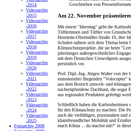
Geschrieben von Presseinformati
-2014
Videoarchiv
Am 22. November präsentieren 
-2015
Videoarchiv
-2016
Mit einem "Ideentag" geht die Karlsru
Videoarchiv
Tüftlerinnen und Tüftler von Grundsc
-2017
Henriette-Obermüller-Straße 10, ihre 
Videoarchiv
Schulen nähern sich dem Thema beim fün
-2018
Klimaschutzprojekte, die sie beim "Lern
Videoarchiv
jahrelanges außergewöhnliches Engage
-2019
mit dem Deutschen Umweltpreis ausgezei
Videoarchiv
persönlich vor.
-2020
Videoarchiv
Prof. Dipl.-Ing. Jürgen Walter von der
-2021
emissionsfrei fliegenden "Volocopter" 
Videoarchiv
aus dem Bereich umwelt- und klimager
-2022
nachempfundene Dachhaut, die sogar En
Videoarchiv
aus regionalen Produkten gefertigt wer
-2023
Schließlich haben die Karlsruherinnen u
Videoarchiv
für den Klimaschutz zu machen. Die Por
-2024
auch die vielfältigen, praxisnahen u
Videoarchiv
kliamfreundlicher Mobilität und Ernähru
-2025
mach Klima ... du machst mit?" in diese
Fotoarchiv 2008