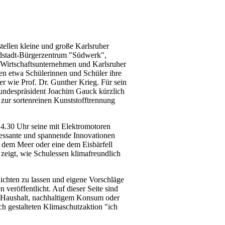
ellen kleine und große Karlsruher
üdstadt-Bürgerzentrum "Südwerk",
 Wirtschaftsunternehmen und Karlsruher
ren etwa Schülerinnen und Schüler ihre
er wie Prof. Dr. Gunther Krieg. Für sein
undespräsident Joachim Gauck kürzlich
 zur sortenreinen Kunststofftrennung
14.30 Uhr seine mit Elektromotoren
eressante und spannende Innovationen
 dem Meer oder eine dem Eisbärfell
zeigt, wie Schulessen klimafreundlich
lichten zu lassen und eigene Vorschläge
veröffentlicht. Auf dieser Seite sind
 Haushalt, nachhaltigem Konsum oder
ch gestalteten Klimaschutzaktion "ich