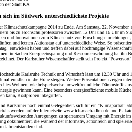
on der Stadt KA
sich im Südwerk unterschiedlichste Projekte
her Klimaschutzkampagne 2014 zu Ende. Am Samstag, 22. November, st
hülern bis zu Hochschulprofessoren zwischen 12 Uhr und 16 Uhr im S
Ideen und Innovationen zum Klimaschutz vor. Forschungseinrichtungen,
ften und letzten Aktionstag auf unterschiedliche Weise. So präsentie
tag" entwickelt haben und treffen dabei auf hochrangige Wissenschaftl
ment in Sachen Energieeinsparung und Ressourcenschonung hat ihn B
chnet. Der Karlsruher Wissenschaftler stellt sein Projekt "Powersort"
 Hochschule Karlsruhe Technik und Wirtschaft lässt um 12.30 Uhr und 
klimafreundlich in die Höhe steigen. Weitere Präsentationen zeigen int
echtes Wohnen, wie beispielsweise umweltfreundliche Dämmstoffe aus
ergie gewinnen kann. Eine besonders energieeffiziente mobile Küche 
den kann, Kostproben inbegriffen.
nd Karlsruher noch einmal Gelegenheit, sich für ein "Klimaporträt" ab
träts werden auf der Internetseite www.ich-mach-klima.de und Plakaten 
nd zukunftsweisenden Anregungen zu sparsamem Umgang mit Energie im
ng dokumentiert, die während der informativ, actionreich und spieleris
m Jahr entstanden sind.