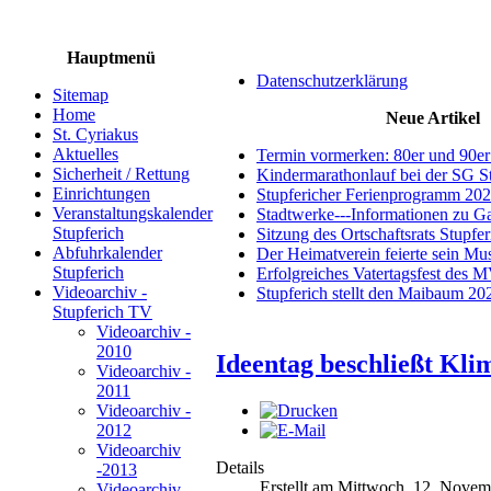
Hauptmenü
Datenschutzerklärung
Sitemap
Home
Neue Artikel
St. Cyriakus
Aktuelles
Termin vormerken: 80er und 90er
Sicherheit / Rettung
Kindermarathonlauf bei der SG S
Einrichtungen
Stupfericher Ferienprogramm 20
Veranstaltungskalender
Stadtwerke---Informationen zu G
Stupferich
Sitzung des Ortschaftsrats Stupfe
Abfuhrkalender
Der Heimatverein feierte sein M
Stupferich
Erfolgreiches Vatertagsfest des 
Videoarchiv -
Stupferich stellt den Maibaum 20
Stupferich TV
Videoarchiv -
2010
Ideentag beschließt Kl
Videoarchiv -
2011
Videoarchiv -
2012
Videoarchiv
Details
-2013
Erstellt am Mittwoch, 12. Nove
Videoarchiv