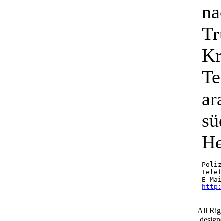
na
Tr
Kr
Te
ar
sü
He
Poliz
Telef
E-Ma
http
All Ri
desig