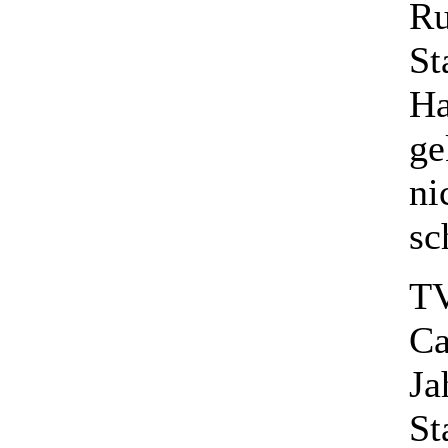
Ru
St
Ha
ge
ni
sc
TV
Ca
Ja
St