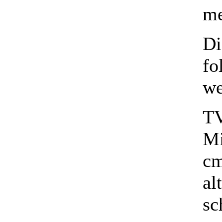
me
Di
fo
we
TV
Mi
cm
al
sc