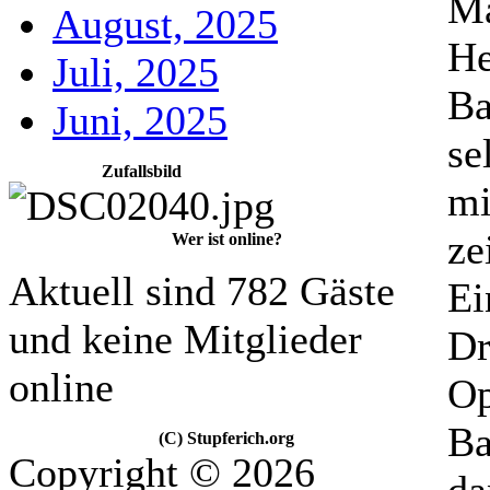
Ma
August, 2025
He
Juli, 2025
Ba
Juni, 2025
se
Zufallsbild
mi
ze
Wer ist online?
Aktuell sind 782 Gäste
Ei
und keine Mitglieder
Dr
online
Op
Ba
(C) Stupferich.org
Copyright © 2026