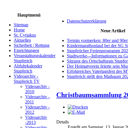
Hauptmenü
Datenschutzerklärung
Sitemap
Home
Neue Artikel
St. Cyriakus
Aktuelles
Termin vormerken: 80er und 90er
Sicherheit / Rettung
Kindermarathonlauf bei der SG S
Einrichtungen
Stupfericher Ferienprogramm 20
Veranstaltungskalender
Stadtwerke---Informationen zu G
Stupferich
Sitzung des Ortschaftsrats Stupfe
Abfuhrkalender
Der Heimatverein feierte sein M
Stupferich
Erfolgreiches Vatertagsfest des 
Videoarchiv -
Stupferich stellt den Maibaum 20
Stupferich TV
Videoarchiv -
2010
Christbaumsammlung 20
Videoarchiv -
2011
Videoarchiv -
2012
Videoarchiv
Details
-2013
Erstellt am Samstag, 13. Januar 
Videoarchiv