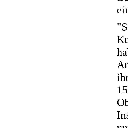
ei
"S
Ku
ha
An
ih
15
Ob
In
un