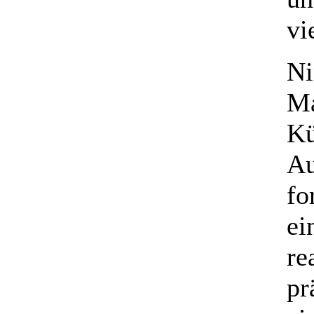
vi
Ni
Ma
Kü
Au
fo
ei
re
pr