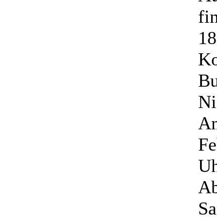
fi
18
Ko
Bu
Ni
Am
Fe
Uh
Ab
Sa