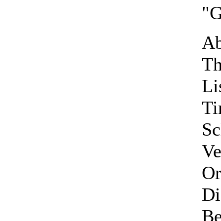
"G
Ab
Th
Li
Ti
Sc
Ve
Or
Di
Be