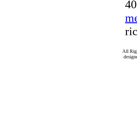
40
me
ri
All Ri
desig