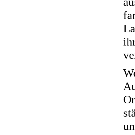
au
fa
La
ih
ve
We
Au
Or
st
un