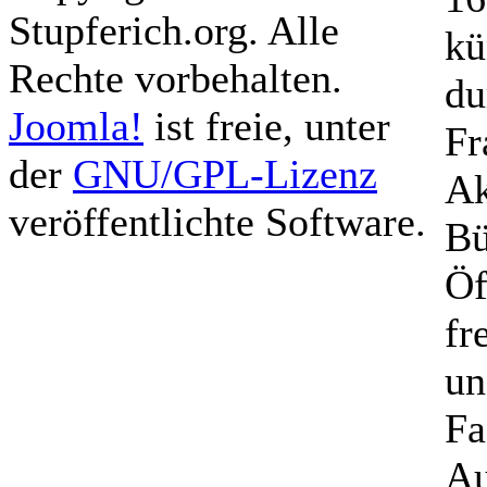
Stupferich.org. Alle
kü
Rechte vorbehalten.
du
Joomla!
ist freie, unter
Fr
der
GNU/GPL-Lizenz
Ak
veröffentlichte Software.
Bü
Öf
fr
un
Fa
Au