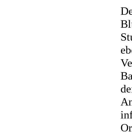
De
Bl
St
eb
Ve
Ba
de
An
in
Or