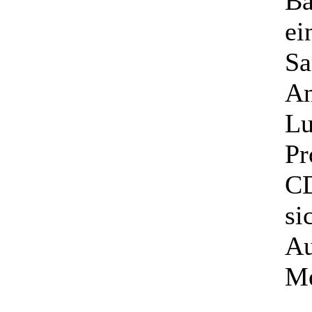
Ba
ei
Sa
An
Lu
Pr
CD
si
Au
Me