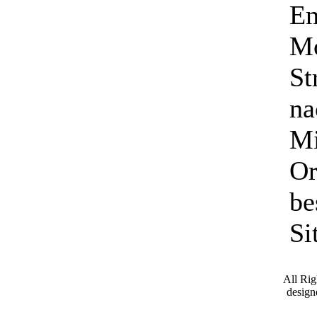
Em
Mo
St
na
Mi
Or
be
Si
All Ri
desig