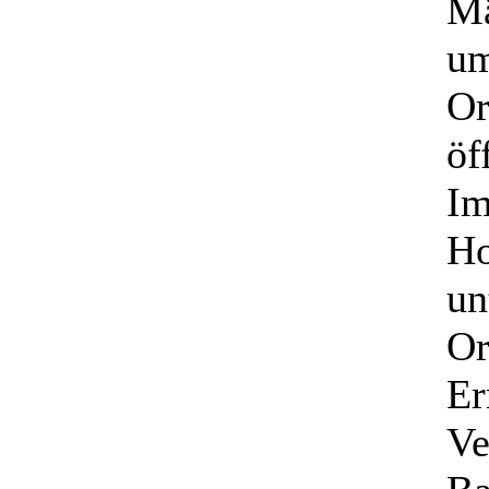
Mä
um
Or
öf
Im
Ho
un
Or
Er
Ve