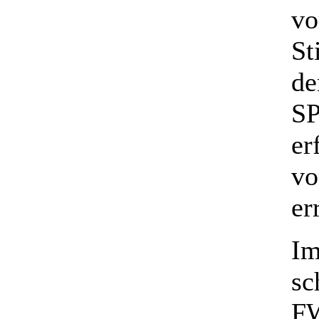
vo
St
de
SP
er
vo
er
Im
sc
FW