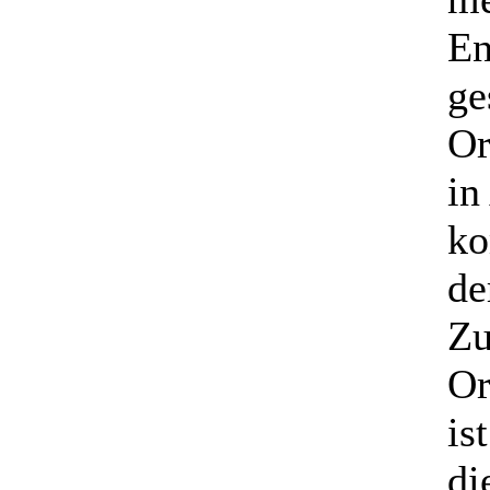
En
ge
Or
in
ko
de
Zu
Or
is
di