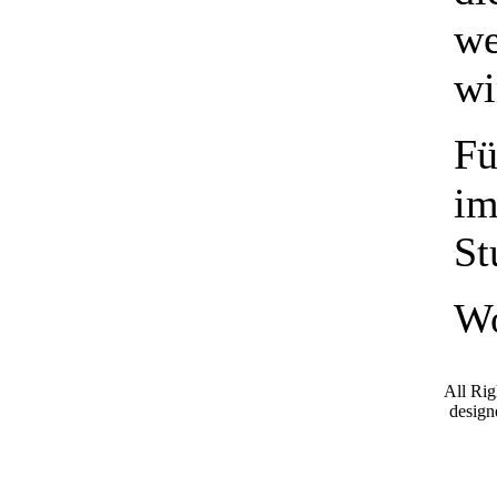
we
wi
Fü
im
St
Wo
All Ri
desig