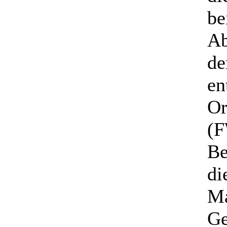
be
Ab
de
en
Or
(F
Be
di
M
Ge