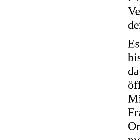
Ve
de
Es
bi
da
öf
Mi
Fr
Or
me