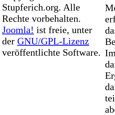
Stupferich.org. Alle
Me
Rechte vorbehalten.
er
Joomla!
ist freie, unter
da
der
GNU/GPL-Lizenz
Be
veröffentlichte Software.
Im
da
Er
da
te
ab