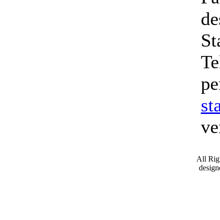
de
St
Te
pe
st
ve
All Ri
desig