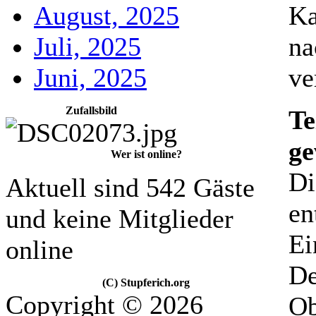
August, 2025
Ka
Juli, 2025
na
Juni, 2025
ve
Zufallsbild
Te
ge
Wer ist online?
Di
Aktuell sind 542 Gäste
en
und keine Mitglieder
Ei
online
De
(C) Stupferich.org
Copyright © 2026
Ob