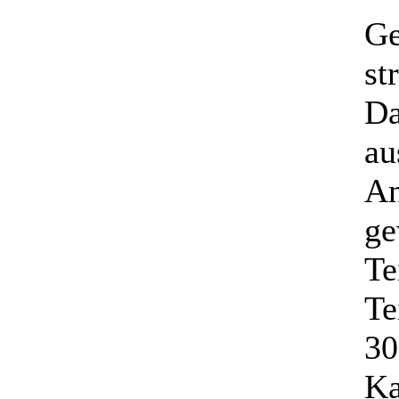
Ge
st
Da
au
An
ge
Te
Te
30
Ka