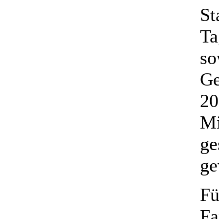
St
Ta
so
Ge
20
Mi
ge
ge
Fü
Fa