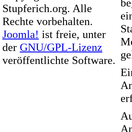
be
Stupferich.org. Alle
ei
Rechte vorbehalten.
St
Joomla!
ist freie, unter
Me
der
GNU/GPL-Lizenz
ge
veröffentlichte Software.
Ei
An
er
Au
An