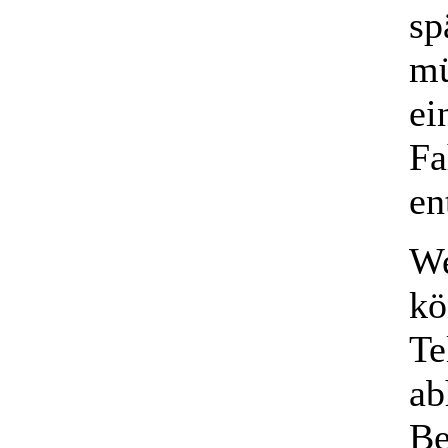
sp
mü
ei
Fa
en
We
kö
Te
ab
Be