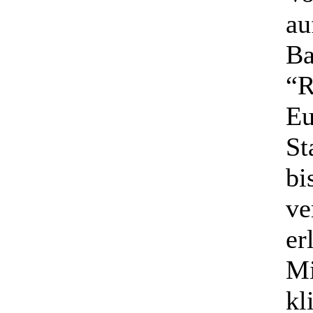
au
Ba
“R
Eu
St
bi
ve
er
Mi
kl