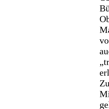
Bü
Ob
Ma
vo
au
„t
er
Zu
Mi
ge