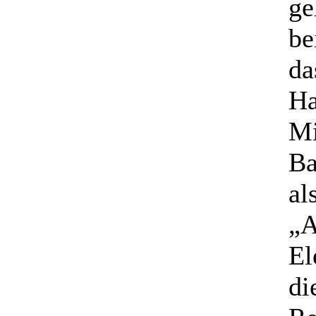
ge
be
da
Ha
Mi
Ba
al
„A
El
di