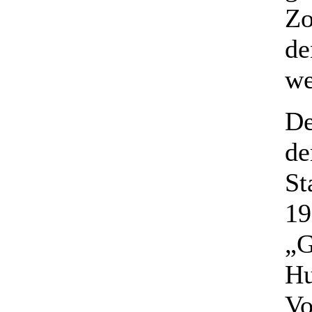
Zo
de
we
De
de
St
19
„
Hu
Vo