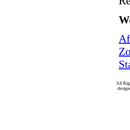
Re
We
Af
Zo
St
All Ri
desig