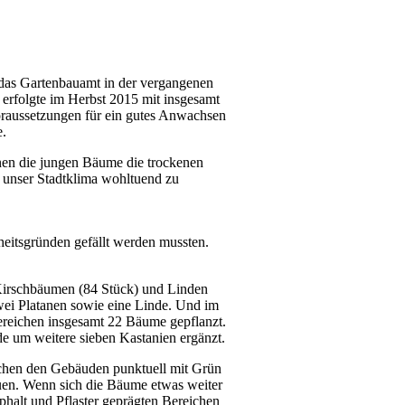
e das Gartenbauamt in der vergangenen
 erfolgte im Herbst 2015 mit insgesamt
raussetzungen für ein gutes Anwachsen
e.
nen die jungen Bäume die trockenen
d unser Stadtklima wohltuend zu
eitsgründen gefällt werden mussten.
Kirschbäumen (84 Stück) und Linden
zwei Platanen sowie eine Linde. Und im
ereichen insgesamt 22 Bäume gepflanzt.
e um weitere sieben Kastanien ergänzt.
ischen den Gebäuden punktuell mit Grün
uen. Wenn sich die Bäume etwas weiter
phalt und Pflaster geprägten Bereichen