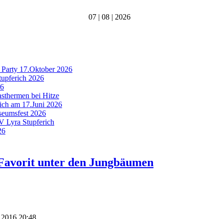
07 | 08 | 2026
 Party 17.Oktober 2026
tupferich 2026
26
asthermen bei Hitze
rich am 17.Juni 2026
useumsfest 2026
MV Lyra Stupferich
26
Favorit unter den Jungbäumen
z 2016 20:48