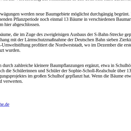
 Erwägungen werden neue Baumgebiete möglichst durchgängig begrünt.
henden Pflanzperiode noch einmal 13 Bäume in verschiedenen Baumarte
m hier abgeschlossen.
bäume, die im Zuge des zweigleisigen Ausbaus der S-Bahn-Strecke gep
hang mit der Lärmschutzmaßnahme der Deutschen Bahn sieben Zierki
-Umweltstiftung profitiert die Nordweststadt, wo im Dezember die er
nzt wurden.
durch zahlreiche kleinere Baumpflanzungen ergänzt, etwa in Schulhö
ich die Schülerinnen und Schüler der Sophie-Scholl-Realschule über 1
ungsprojektes im großen Schulhof gepflanzt hat. Wenn die Bäume etw
nd verwerten.
he.de