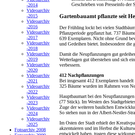
Geschrieben von Presseinfo der S
-2014
Videoarchiv
Gartenbauamt pflanzte seit H
-2015
Videoarchiv
-2016
Der Frühling lockt bei vielen Stadtbäu
Videoarchiv
Pflanzperiode gepflanzt hat. 737 Bäume
-2017
639 Exemplaren. Nicht ohne Grund bevo
Videoarchiv
und Gedeihen bietet. Insbesondere die
-2018
Videoarchiv
Damit die Neupflanzungen gut gedeihen
-2019
Wetterlagen gut überstehen und sich ei
Videoarchiv
verbessern.
-2020
412 Nachpflanzungen
Videoarchiv
Bei insgesamt 412 Exemplaren handelt 
-2021
325 Bäume wurden im Rahmen von Ne
Videoarchiv
-2022
Hauptbaumart bei den Neupflanzungen s
Videoarchiv
(77 Stück). Im Westen des Stadtgebiete
-2023
Zuge der weiteren baulichen Entwicklu
Videoarchiv
So stehen nun in der Albert-Nestler-St
-2024
Videoarchiv
Im Osten der Stadt erhielt der Kreativ
-2025
akzentuieren und im Herbst die Kultur
Fotoarchiv 2008
entwickelt haben, tragen diese wirkung