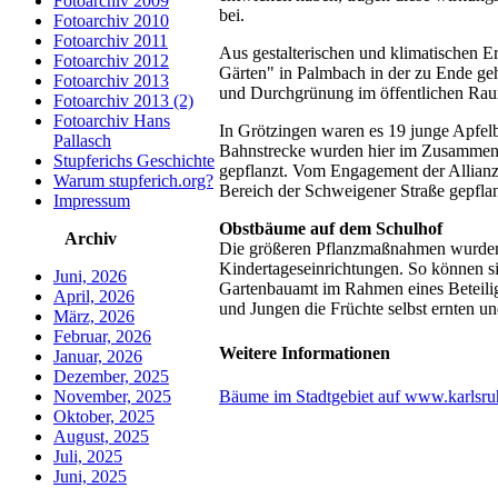
Fotoarchiv 2009
bei.
Fotoarchiv 2010
Fotoarchiv 2011
Aus gestalterischen und klimatischen
Fotoarchiv 2012
Gärten" in Palmbach in der zu Ende ge
Fotoarchiv 2013
und Durchgrünung im öffentlichen Rau
Fotoarchiv 2013 (2)
Fotoarchiv Hans
In Grötzingen waren es 19 junge Apfel
Pallasch
Bahnstrecke wurden hier im Zusammen
Stupferichs Geschichte
gepflanzt. Vom Engagement der Allianz
Warum stupferich.org?
Bereich der Schweigener Straße gepfla
Impressum
Obstbäume auf dem Schulhof
Archiv
Die größeren Pflanzmaßnahmen wurden 
Kindertageseinrichtungen. So können s
Juni, 2026
Gartenbauamt im Rahmen eines Beteilig
April, 2026
und Jungen die Früchte selbst ernten u
März, 2026
Februar, 2026
Weitere Informationen
Januar, 2026
Dezember, 2025
Bäume im Stadtgebiet auf www.karlsru
November, 2025
Oktober, 2025
August, 2025
Juli, 2025
Juni, 2025