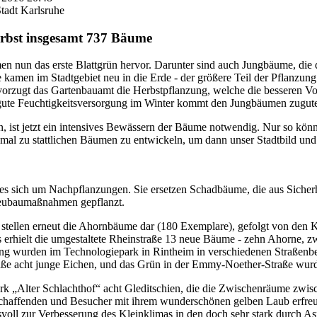
tadt Karlsruhe
erbst insgesamt 737 Bäume
men nun das erste Blattgrün hervor. Darunter sind auch Jungbäume, di
 kamen im Stadtgebiet neu in die Erde - der größere Teil der Pflanzung
rzugt das Gartenbauamt die Herbstpflanzung, welche die besseren Vo
 gute Feuchtigkeitsversorgung im Winter kommt den Jungbäumen zugut
, ist jetzt ein intensives Bewässern der Bäume notwendig. Nur so kön
nmal zu stattlichen Bäumen zu entwickeln, um dann unser Stadtbild un
es sich um Nachpflanzungen. Sie ersetzen Schadbäume, die aus Sicherh
ubaumaßnahmen gepflanzt.
tellen erneut die Ahornbäume dar (180 Exemplare), gefolgt von den 
s erhielt die umgestaltete Rheinstraße 13 neue Bäume - zehn Ahorne, 
ng wurden im Technologiepark in Rintheim in verschiedenen Straßenb
raße acht junge Eichen, und das Grün in der Emmy-Noether-Straße wurd
park „Alter Schlachthof“ acht Gleditschien, die die Zwischenräume zw
schaffenden und Besucher mit ihrem wunderschönen gelben Laub erfre
svoll zur Verbesserung des Kleinklimas in den doch sehr stark durch As