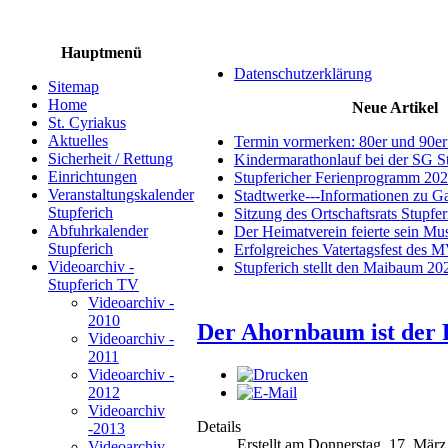
Hauptmenü
Datenschutzerklärung
Sitemap
Home
Neue Artikel
St. Cyriakus
Aktuelles
Termin vormerken: 80er und 90er
Sicherheit / Rettung
Kindermarathonlauf bei der SG S
Einrichtungen
Stupfericher Ferienprogramm 20
Veranstaltungskalender
Stadtwerke---Informationen zu G
Stupferich
Sitzung des Ortschaftsrats Stupfe
Abfuhrkalender
Der Heimatverein feierte sein M
Stupferich
Erfolgreiches Vatertagsfest des 
Videoarchiv -
Stupferich stellt den Maibaum 20
Stupferich TV
Videoarchiv -
2010
Der Ahornbaum ist der 
Videoarchiv -
2011
Videoarchiv -
2012
Videoarchiv
Details
-2013
Erstellt am Donnerstag, 17. Mär
Videoarchiv