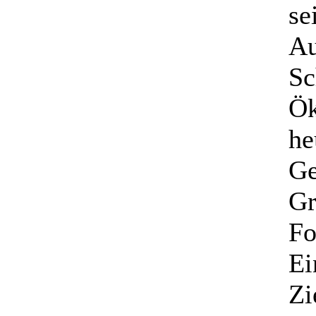
se
Au
Sc
Ök
he
Ge
Gr
Fo
Ei
Zi