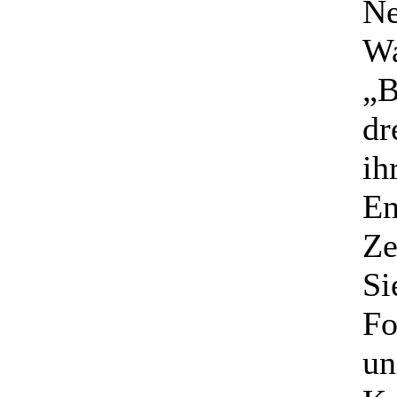
Ne
Wa
„B
dr
ih
En
Ze
Si
Fo
un