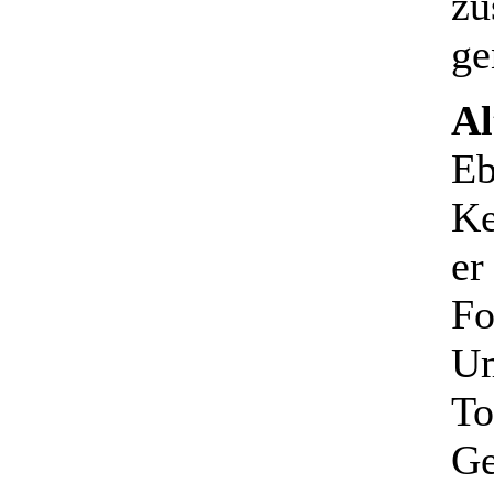
zu
g
Al
Eb
Ke
er
Fo
Um
To
Ge