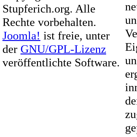
ne
Stupferich.org. Alle
un
Rechte vorbehalten.
Ve
Joomla!
ist freie, unter
Ei
der
GNU/GPL-Lizenz
un
veröffentlichte Software.
er
in
de
zu
ge