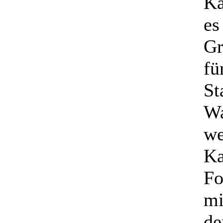
Ka
es
Gr
fü
St
Wa
we
Ka
Fo
mi
de