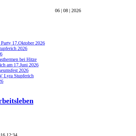
06 | 08 | 2026
 Party 17.Oktober 2026
tupferich 2026
26
asthermen bei Hitze
rich am 17.Juni 2026
useumsfest 2026
MV Lyra Stupferich
26
rbeitsleben
016 12:34