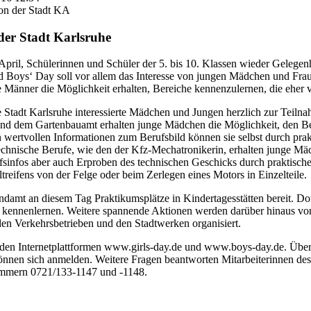
on der Stadt KA
der Stadt Karlsruhe
ril, Schülerinnen und Schüler der 5. bis 10. Klassen wieder Gelegenhe
d Boys‘ Day soll vor allem das Interesse von jungen Mädchen und Frau
Männer die Möglichkeit erhalten, Bereiche kennenzulernen, die eher 
die Stadt Karlsruhe interessierte Mädchen und Jungen herzlich zur Teil
und dem Gartenbauamt erhalten junge Mädchen die Möglichkeit, den Ber
 wertvollen Informationen zum Berufsbild können sie selbst durch pra
echnische Berufe, wie den der Kfz-Mechatronikerin, erhalten junge Mä
ufsinfos aber auch Erproben des technischen Geschicks durch praktisc
eifens von der Felge oder beim Zerlegen eines Motors in Einzelteile.
ndamt an diesem Tag Praktikumsplätze in Kindertagesstätten bereit. Do
 kennenlernen. Weitere spannende Aktionen werden darüber hinaus von
en Verkehrsbetrieben und den Stadtwerken organisiert.
uf den Internetplattformen www.girls-day.de und www.boys-day.de. Übe
nnen sich anmelden. Weitere Fragen beantworten Mitarbeiterinnen des 
ummern 0721/133-1147 und -1148.