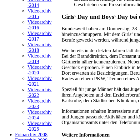
Geschrieben von Presseinformati
-2014
Videoarchiv
Girls‘ Day und Boys‘ Day bei 
-2015
Videoarchiv
-2016
Bundesweit haben am Donnerstag, 28. Ap
Videoarchiv
hineinzuschnuppern. Mit dem Girls‘ un
-2017
Berufe geweckt werden, während junge 
Videoarchiv
-2018
Wie bereits in den letzten Jahren lädt 
Videoarchiv
Bei der Branddirektion, dem Forstamt 
-2019
Gärtnerin näher kennenzulernen. Neben
Videoarchiv
Geschick erproben. Einen Einblick in t
-2020
Dort erwarten sie Besichtigungen, Ber
Videoarchiv
Rades an einem PKW, Trennen eines Altr
-2021
Speziell für junge Männer hält das Juge
Videoarchiv
ihren Angeboten und den Erzieherberuf
-2022
Karlsruhe, dem Städtischen Klinikum, d
Videoarchiv
-2023
Informationen erhalten Interessierte a
Videoarchiv
und Jungen passende Aktivitäten und kö
-2024
Organisationsamts unter den Telefonn
Videoarchiv
-2025
Fotoarchiv 2008
Weitere Informationen