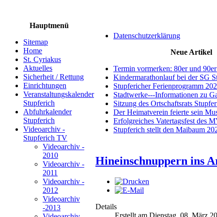
Hauptmenü
Datenschutzerklärung
Sitemap
Home
Neue Artikel
St. Cyriakus
Aktuelles
Termin vormerken: 80er und 90er
Sicherheit / Rettung
Kindermarathonlauf bei der SG S
Einrichtungen
Stupfericher Ferienprogramm 20
Veranstaltungskalender
Stadtwerke---Informationen zu G
Stupferich
Sitzung des Ortschaftsrats Stupfe
Abfuhrkalender
Der Heimatverein feierte sein M
Stupferich
Erfolgreiches Vatertagsfest des 
Videoarchiv -
Stupferich stellt den Maibaum 20
Stupferich TV
Videoarchiv -
2010
Hineinschnuppern ins A
Videoarchiv -
2011
Videoarchiv -
2012
Videoarchiv
Details
-2013
Erstellt am Dienstag, 08. März 2
Videoarchiv