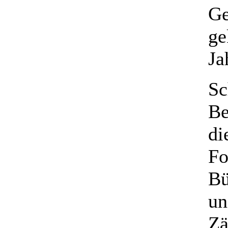
Ge
ge
Ja
Sc
Be
di
Fo
Bü
un
Zä