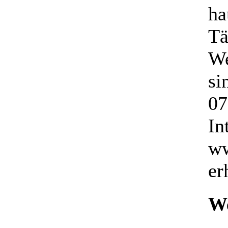
ha
Tä
We
si
07
In
ww
er
We