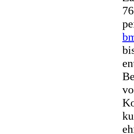
76
pe
bm
bi
en
Be
vo
Ko
ku
eh