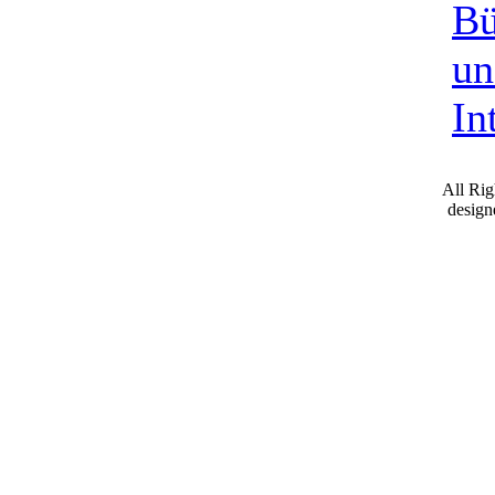
Bü
un
In
All Ri
desig