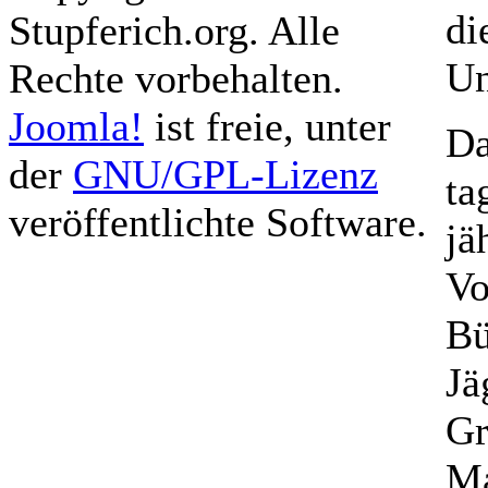
di
Stupferich.org. Alle
Un
Rechte vorbehalten.
Joomla!
ist freie, unter
Da
der
GNU/GPL-Lizenz
ta
veröffentlichte Software.
jä
Vo
Bü
Jä
Gr
M