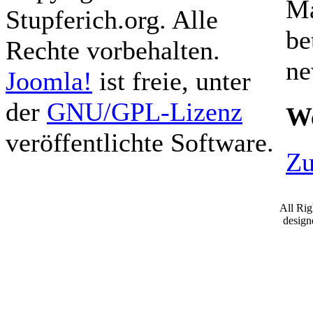
Ma
Stupferich.org. Alle
be
Rechte vorbehalten.
ne
Joomla!
ist freie, unter
der
GNU/GPL-Lizenz
We
veröffentlichte Software.
Zu
All Ri
desig