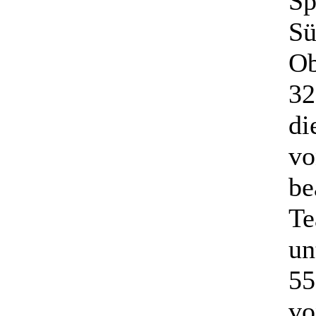
Sp
Sü
Ob
32
di
vo
be
Te
un
55
vo