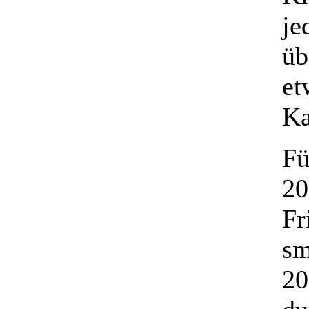
je
üb
et
Ka
Fü
20
Fr
sm
20