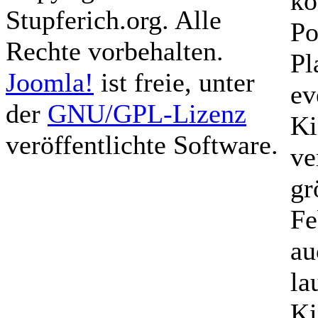
kö
Stupferich.org. Alle
Po
Rechte vorbehalten.
Pl
Joomla!
ist freie, unter
ev
der
GNU/GPL-Lizenz
Ki
veröffentlichte Software.
ve
gr
Fe
au
la
Ki