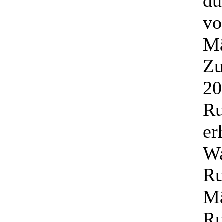
du
vo
Mä
Zu
20
Ru
er
Wa
Ru
Mä
Ru