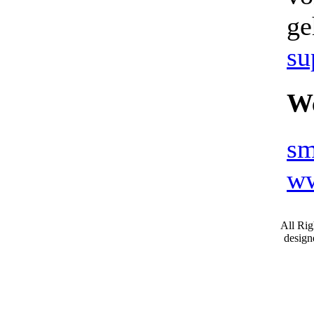
ge
su
We
sm
ww
All Ri
desig