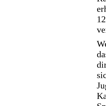
er
12
ve
We
da
di
si
Ju
Ka