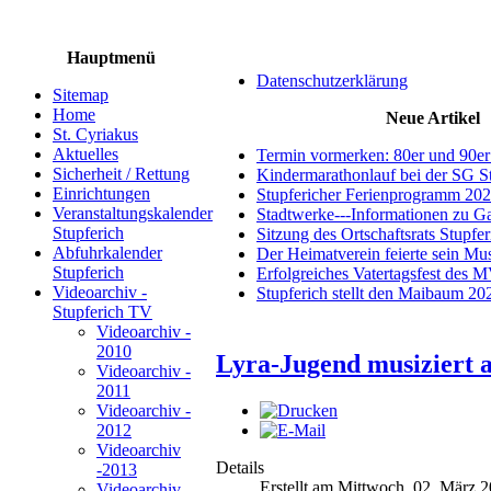
Hauptmenü
Datenschutzerklärung
Sitemap
Home
Neue Artikel
St. Cyriakus
Aktuelles
Termin vormerken: 80er und 90er
Sicherheit / Rettung
Kindermarathonlauf bei der SG S
Einrichtungen
Stupfericher Ferienprogramm 20
Veranstaltungskalender
Stadtwerke---Informationen zu G
Stupferich
Sitzung des Ortschaftsrats Stupfe
Abfuhrkalender
Der Heimatverein feierte sein M
Stupferich
Erfolgreiches Vatertagsfest des 
Videoarchiv -
Stupferich stellt den Maibaum 20
Stupferich TV
Videoarchiv -
2010
Lyra-Jugend musiziert 
Videoarchiv -
2011
Videoarchiv -
2012
Videoarchiv
Details
-2013
Erstellt am Mittwoch, 02. März 
Videoarchiv