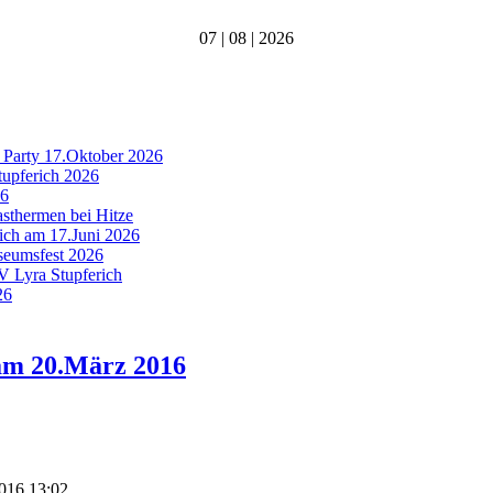
07 | 08 | 2026
 Party 17.Oktober 2026
tupferich 2026
26
asthermen bei Hitze
rich am 17.Juni 2026
useumsfest 2026
MV Lyra Stupferich
26
am 20.März 2016
2016 13:02