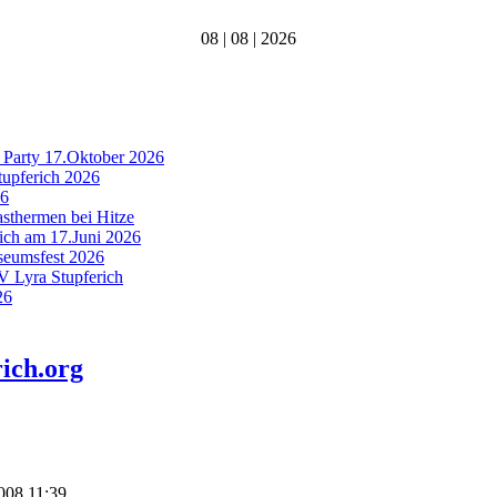
08 | 08 | 2026
 Party 17.Oktober 2026
tupferich 2026
26
asthermen bei Hitze
rich am 17.Juni 2026
useumsfest 2026
MV Lyra Stupferich
26
ich.org
2008 11:39