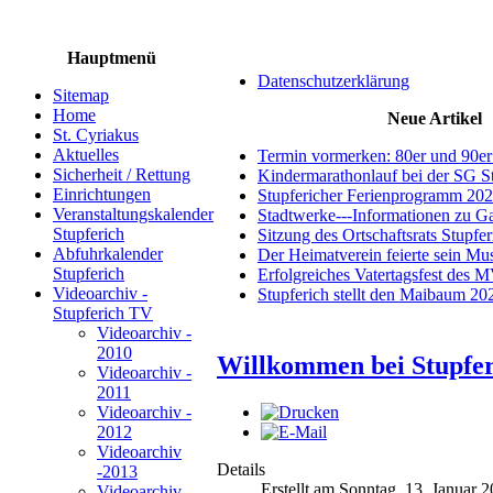
Hauptmenü
Datenschutzerklärung
Sitemap
Home
Neue Artikel
St. Cyriakus
Aktuelles
Termin vormerken: 80er und 90er
Sicherheit / Rettung
Kindermarathonlauf bei der SG S
Einrichtungen
Stupfericher Ferienprogramm 20
Veranstaltungskalender
Stadtwerke---Informationen zu G
Stupferich
Sitzung des Ortschaftsrats Stupfe
Abfuhrkalender
Der Heimatverein feierte sein M
Stupferich
Erfolgreiches Vatertagsfest des 
Videoarchiv -
Stupferich stellt den Maibaum 20
Stupferich TV
Videoarchiv -
2010
Willkommen bei Stupfer
Videoarchiv -
2011
Videoarchiv -
2012
Videoarchiv
Details
-2013
Erstellt am Sonntag, 13. Januar 
Videoarchiv