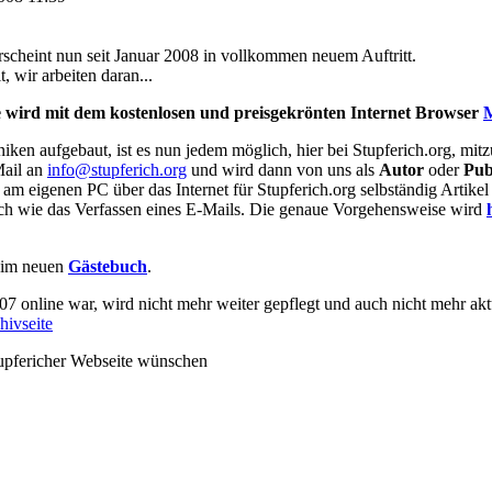
cheint nun seit Januar 2008 in vollkommen neuem Auftritt.
t, wir arbeiten daran...
te wird mit dem kostenlosen und preisgekrönten Internet Browser
M
ken aufgebaut, ist es nun jedem möglich, hier bei Stupferich.org, mit
Mail an
info@stupferich.org
und wird dann von uns als
Autor
oder
Pub
eigenen PC über das Internet für Stupferich.org selbständig Artikel 
ch wie das Verfassen eines E-Mails. Die genaue Vorgehensweise wird
g im neuen
Gästebuch
.
07 online war, wird nicht mehr weiter gepflegt und auch nicht mehr aktua
hivseite
tupfericher Webseite wünschen