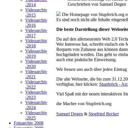
Geschrieben von Samuel Degen
-2014
Videoarchiv
Die Homepage von Stupferich.org ers
-2015
Es sind noch nicht alle Inhalte eingestell
Videoarchiv
-2016
Die beste Darstellung dieser Websei
Videoarchiv
-2017
Da auf den allerneuesten Web 2.0 Techni
Videoarchiv
Wer Interesse hat, schreibt einfach ein 
-2018
Bequem von Zuhause aus können dann am 
Videoarchiv
hochgeladen werden. Das geht so einfa
-2019
auch eine praktische Einweisung.
Videoarchiv
-2020
Wir freuen uns auch über jeden Eintra
Videoarchiv
-2021
Die alte Webseite, die bis zum 31.12.20
Videoarchiv
verfügbar, hier klicken:
Stupferich - Arc
-2022
Videoarchiv
Viel Spaß mit der neuen interaktiven S
-2023
Videoarchiv
die Macher von Stupferich.org
-2024
Videoarchiv
Samuel Degen
&
Siegfried Becker
-2025
Fotoarchiv 2008