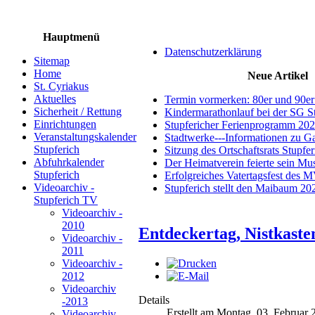
Hauptmenü
Datenschutzerklärung
Sitemap
Home
Neue Artikel
St. Cyriakus
Aktuelles
Termin vormerken: 80er und 90er
Sicherheit / Rettung
Kindermarathonlauf bei der SG S
Einrichtungen
Stupfericher Ferienprogramm 20
Veranstaltungskalender
Stadtwerke---Informationen zu G
Stupferich
Sitzung des Ortschaftsrats Stupfe
Abfuhrkalender
Der Heimatverein feierte sein M
Stupferich
Erfolgreiches Vatertagsfest des 
Videoarchiv -
Stupferich stellt den Maibaum 20
Stupferich TV
Videoarchiv -
2010
Entdeckertag, Nistkast
Videoarchiv -
2011
Videoarchiv -
2012
Videoarchiv
Details
-2013
Erstellt am Montag, 03. Februar
Videoarchiv