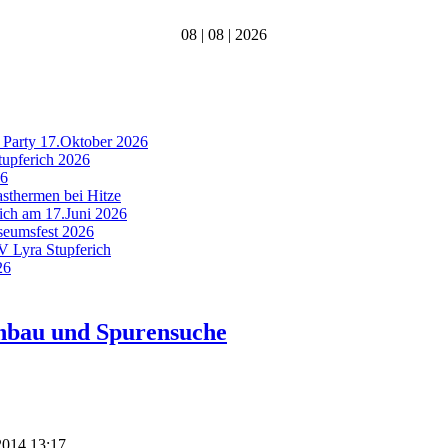
08 | 08 | 2026
 Party 17.Oktober 2026
tupferich 2026
26
asthermen bei Hitze
rich am 17.Juni 2026
useumsfest 2026
MV Lyra Stupferich
26
enbau und Spurensuche
 2014 13:17