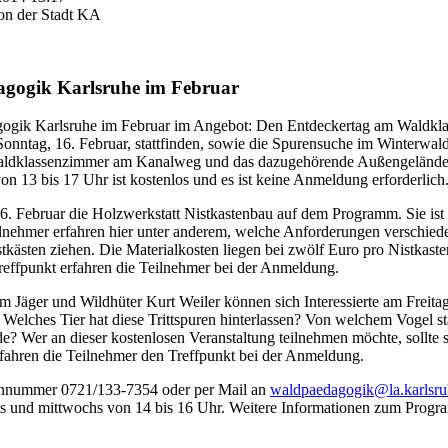
on der Stadt KA
agogik Karlsruhe im Februar
agogik Karlsruhe im Februar im Angebot: Den Entdeckertag am Waldkl
Sonntag, 16. Februar, stattfinden, sowie die Spurensuche im Winterwald
Waldklassenzimmer am Kanalweg und das dazugehörende Außengelände a
n 13 bis 17 Uhr ist kostenlos und es ist keine Anmeldung erforderlich
. Februar die Holzwerkstatt Nistkastenbau auf dem Programm. Sie ist 
nehmer erfahren hier unter anderem, welche Anforderungen verschiedene
tkästen ziehen. Die Materialkosten liegen bei zwölf Euro pro Nistkast
effpunkt erfahren die Teilnehmer bei der Anmeldung.
Jäger und Wildhüter Kurt Weiler können sich Interessierte am Freitag
: Welches Tier hat diese Trittspuren hinterlassen? Von welchem Vogel
? Wer an dieser kostenlosen Veranstaltung teilnehmen möchte, sollte si
ahren die Teilnehmer den Treffpunkt bei der Anmeldung.
fonnummer 0721/133-7354 oder per Mail an
waldpaedagogik@la.karlsru
gs und mittwochs von 14 bis 16 Uhr. Weitere Informationen zum Progra