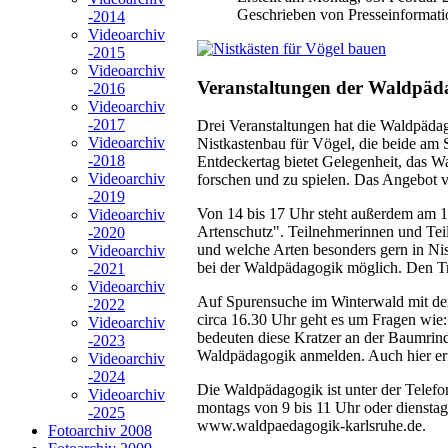
Geschrieben von Presseinformati
-2014
Videoarchiv
-2015
Videoarchiv
Veranstaltungen der Waldpäd
-2016
Videoarchiv
-2017
Drei Veranstaltungen hat die Waldpäd
Videoarchiv
Nistkastenbau für Vögel, die beide am 
-2018
Entdeckertag bietet Gelegenheit, das 
Videoarchiv
forschen und zu spielen. Das Angebot vo
-2019
Von 14 bis 17 Uhr steht außerdem am 16
Videoarchiv
Artenschutz". Teilnehmerinnen und Teil
-2020
und welche Arten besonders gern in Nis
Videoarchiv
bei der Waldpädagogik möglich. Den Tr
-2021
Videoarchiv
Auf Spurensuche im Winterwald mit dem 
-2022
circa 16.30 Uhr geht es um Fragen wie
Videoarchiv
bedeuten diese Kratzer an der Baumrinde
-2023
Waldpädagogik anmelden. Auch hier erf
Videoarchiv
-2024
Die Waldpädagogik ist unter der Tele
Videoarchiv
montags von 9 bis 11 Uhr oder diensta
-2025
www.waldpaedagogik-karlsruhe.de.
Fotoarchiv 2008