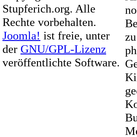
Stupferich.org. Alle
no
Rechte vorbehalten.
Be
Joomla!
ist freie, unter
zu
der
GNU/GPL-Lizenz
ph
veröffentlichte Software.
Ge
Ki
ge
Ko
Bu
Me