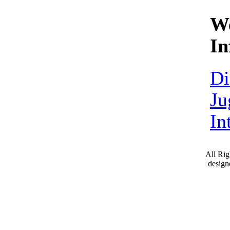
We
In
Di
Ju
In
All Ri
desig