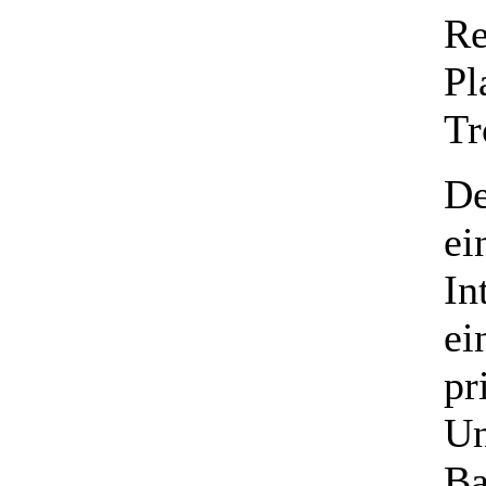
Re
Pl
Tr
De
ei
In
ei
pr
Un
Ba