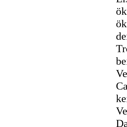
ök
ök
de
Tr
be
Ve
Ca
ke
Ve
Da