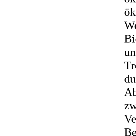
ök
We
Bi
un
Tr
du
Ab
zw
Ve
Be