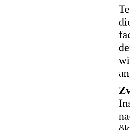
Te
di
fa
de
wi
an
Zw
In
na
ök