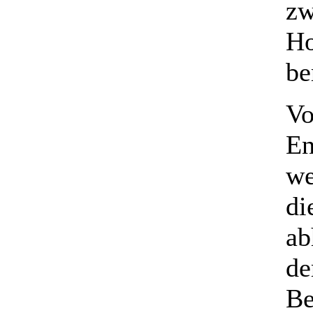
zw
Ho
be
Vo
En
we
di
ab
de
Be