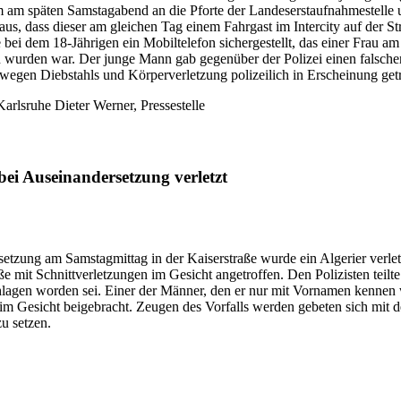
am am späten Samstagabend an die Pforte der Landeserstaufnahmestelle
raus, dass dieser am gleichen Tag einem Fahrgast im Intercity auf der S
bei dem 18-Jährigen ein Mobiltelefon sichergestellt, das einer Frau 
n wurden war. Der junge Mann gab gegenüber der Polizei einen falsche
s wegen Diebstahls und Körperverletzung polizeilich in Erscheinung get
arlsruhe Dieter Werner, Pressestelle
i Auseinandersetzung verletzt
etzung am Samstagmittag in der Kaiserstraße wurde ein Algerier verletz
 mit Schnittverletzungen im Gesicht angetroffen. Den Polizisten teilte
hlagen worden sei. Einer der Männer, den er nur mit Vornamen kennen 
im Gesicht beigebracht. Zeugen des Vorfalls werden gebeten sich mit d
u setzen.