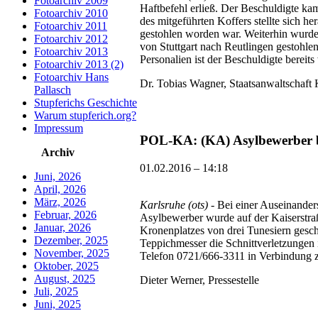
Fotoarchiv 2009
Haftbefehl erließ. Der Beschuldigte k
Fotoarchiv 2010
des mitgeführten Koffers stellte sich he
Fotoarchiv 2011
gestohlen worden war. Weiterhin wurde 
Fotoarchiv 2012
von Stuttgart nach Reutlingen gestohle
Fotoarchiv 2013
Personalien ist der Beschuldigte bereit
Fotoarchiv 2013 (2)
Fotoarchiv Hans
Dr. Tobias Wagner, Staatsanwaltschaft K
Pallasch
Stupferichs Geschichte
Warum stupferich.org?
Impressum
POL-KA: (KA) Asylbewerber be
Archiv
01.02.2016 – 14:18
Juni, 2026
April, 2026
März, 2026
Karlsruhe (ots)
- Bei einer Auseinanders
Februar, 2026
Asylbewerber wurde auf der Kaiserstraße
Januar, 2026
Kronenplatzes von drei Tunesiern gesc
Dezember, 2025
Teppichmesser die Schnittverletzungen 
November, 2025
Telefon 0721/666-3311 in Verbindung z
Oktober, 2025
August, 2025
Dieter Werner, Pressestelle
Juli, 2025
Juni, 2025