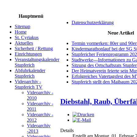
Hauptmenü
Datenschutzerklärung
Sitemap
Home
Neue Artikel
St. Cyriakus
Aktuelles
Termin vormerken: 80er und 90er
Sicherheit / Rettung
Kindermarathonlauf bei der SG S
Einrichtungen
Stupfericher Ferienprogramm 20
Veranstaltungskalender
Stadtwerke---Informationen zu G
Stupferich
Sitzung des Ortschaftsrats Stupfe
Abfuhrkalender
Der Heimatverein feierte sein M
Stupferich
Erfolgreiches Vatertagsfest des 
Videoarchiv -
Stupferich stellt den Maibaum 20
Stupferich TV
Videoarchiv -
2010
Diebstahl, Raub, Überfäl
Videoarchiv -
2011
Videoarchiv -
2012
Videoarchiv
Details
-2013
Erstellt am Montag, 01. Februar
Videoarchiv