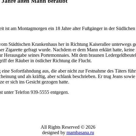
 Jahre alten Mann beraubt
t ist am Montagmorgen ein 18 Jahre alter Fußgänger in der Südlichen
om Städtischen Krankenhaus her in Richtung Kaiserallee unterwegs ge
 Zigarette gefragt wurde. Nachdem er dem Mann erklärt hatte, keine zu
 Herausgabe seines Portemonnaies. Mit dem braunen Ledergeldbeutel, 
riff der Räuber in östlicher Richtung die Flucht.
g eine Sofortfahndung aus, die aber nicht zur Festnahme des Täters führ
scheinung und als kräftig, aber schlank beschrieben. Er trug Jeans sow
e er sich ins Gesicht gezogen hatte.
t unter Telefon 939-5555 entgegen.
All Rights Reserved © 2026
designed by
mambasana.ru