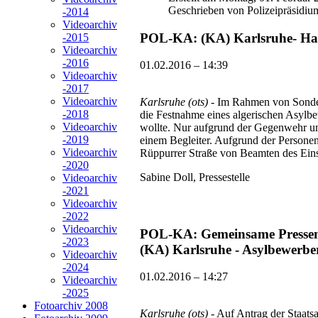
Geschrieben von Polizeipräsidiu
-2014
Videoarchiv
POL-KA: (KA) Karlsruhe- Han
-2015
Videoarchiv
-2016
01.02.2016 – 14:39
Videoarchiv
-2017
Videoarchiv
Karlsruhe (ots)
- Im Rahmen von Sonder
-2018
die Festnahme eines algerischen Asylb
Videoarchiv
wollte. Nur aufgrund der Gegenwehr und
-2019
einem Begleiter. Aufgrund der Personen
Videoarchiv
Rüppurrer Straße von Beamten des Eins
-2020
Sabine Doll, Pressestelle
Videoarchiv
-2021
Videoarchiv
-2022
Videoarchiv
POL-KA: Gemeinsame Pressemit
-2023
(KA) Karlsruhe - Asylbewerber
Videoarchiv
-2024
01.02.2016 – 14:27
Videoarchiv
-2025
Fotoarchiv 2008
Karlsruhe (ots)
- Auf Antrag der Staats