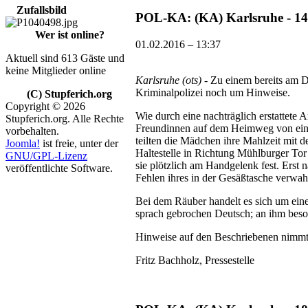
Zufallsbild
POL-KA: (KA) Karlsruhe - 14
Wer ist online?
01.02.2016 – 13:37
Aktuell sind 613 Gäste und
keine Mitglieder online
Karlsruhe (ots)
- Zu einem bereits am 
Kriminalpolizei noch um Hinweise.
(C) Stupferich.org
Copyright © 2026
Wie durch eine nachträglich erstattete
Stupferich.org. Alle Rechte
Freundinnen auf dem Heimweg von einer
vorbehalten.
teilten die Mädchen ihre Mahlzeit mit 
Joomla!
ist freie, unter der
Haltestelle in Richtung Mühlburger Tor 
GNU/GPL-Lizenz
sie plötzlich am Handgelenk fest. Erst n
veröffentlichte Software.
Fehlen ihres in der Gesäßtasche verwah
Bei dem Räuber handelt es sich um ein
sprach gebrochen Deutsch; an ihm beson
Hinweise auf den Beschriebenen nimmt 
Fritz Bachholz, Pressestelle