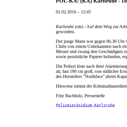
POL-KA: (KA) Karlsruhe - 18
01.02.2016 – 12:45
Karlsruhe (ots)
- Auf dem Weg zur Arbei
geworden.
Der junge Mann war gegen 06.30 Uhr v
Clubs von einem Unbekannten nach einer
Messer und zwang den Geschädigten zur
sowie persönliche Papiere befanden, erg
Die Polizei löste nach ihrer Alarmierun
alt, fast 190 cm groß, von südlicher Er
des Herstellers "Northface",deren Kapuz
Hinweise nimmt der Kriminaldauerdiens
Fritz Bachholz, Pressestelle
Polizeipräsidium Karlsruhe