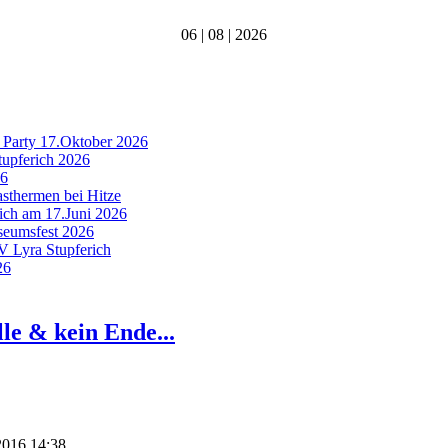
06 | 08 | 2026
 Party 17.Oktober 2026
tupferich 2026
26
asthermen bei Hitze
rich am 17.Juni 2026
useumsfest 2026
MV Lyra Stupferich
26
le & kein Ende...
 2016 14:38