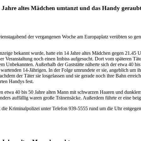
 Jahre altes Mädchen umtanzt und das Handy geraub
Dienstagabend der vergangenen Woche am Europaplatz verübten so gena
 Anzeige bekannt wurde, hatte ein 14 Jahre altes Mädchen gegen 21.4
 Veranstaltung noch einen Imbiss aufgesucht. Dort vom späteren Täte
dem Unbekannten. Außerhalb der Gaststätte näherte sich der etwa 40 bis
wartenden 14-Jährigen. In der Folge umrundete er sie, angeblich um ihr
achdem der Täter sie losgelassen und sie gerade noch ihre Bahn erreicht 
rten Handys fest.
en etwa 40 bis 50 Jahre alten Mann mit schwarzen Haaren und dunklem 
ders auffällig waren große Tränensäcke. Außerdem führte er eine beig
die Kriminalpolizei unter Telefon 939-5555 rund um die Uhr entgegen