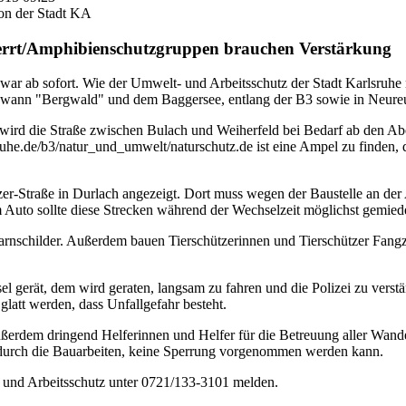
on der Stadt KA
perrt/Amphibienschutzgruppen brauchen Verstärkung
r ab sofort. Wie der Umwelt- und Arbeitsschutz der Stadt Karlsruhe mi
wann "Bergwald" und dem Baggersee, entlang der B3 sowie in Neure
wird die Straße zwischen Bulach und Weiherfeld bei Bedarf ab den A
he.de/b3/natur_und_umwelt/naturschutz.de ist eine Ampel zu finden, die a
tzer-Straße in Durlach angezeigt. Dort muss wegen der Baustelle an der
m Auto sollte diese Strecken während der Wechselzeit möglichst gemie
nschilder. Außerdem bauen Tierschützerinnen und Tierschützer Fangzä
 gerät, dem wird geraten, langsam zu fahren und die Polizei zu vers
latt werden, dass Unfallgefahr besteht.
rdem dringend Helferinnen und Helfer für die Betreuung aller Wanders
 durch die Bauarbeiten, keine Sperrung vorgenommen werden kann.
- und Arbeitsschutz unter 0721/133-3101 melden.