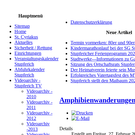
Hauptmenü
Datenschutzerklärung
Sitemap
Home
Neue Artikel
St. Cyriakus
Aktuelles
Termin vormerken: 80er und 90er
Sicherheit / Rettung
Kindermarathonlauf bei der SG S
Einrichtungen
Stupfericher Ferienprogramm 20
Veranstaltungskalender
Stadtwerke---Informationen zu G
Stupferich
Sitzung des Ortschaftsrats Stupfe
Abfuhrkalender
Der Heimatverein feierte sein M
Stupferich
Erfolgreiches Vatertagsfest des 
Videoarchiv -
Stupferich stellt den Maibaum 20
Stupferich TV
Videoarchiv -
2010
Amphibienwanderungen b
Videoarchiv -
2011
Videoarchiv -
2012
Videoarchiv
Details
-2013
Erstellt am Freitag, 27. Februar 
Videoarchiv