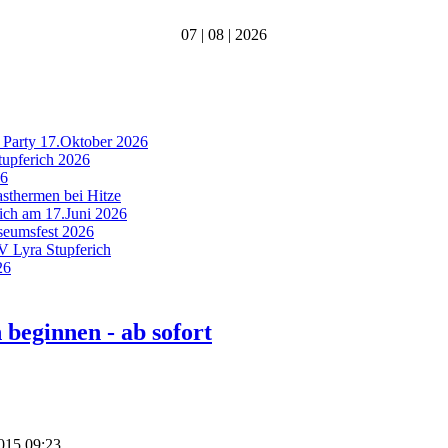
07 | 08 | 2026
 Party 17.Oktober 2026
tupferich 2026
26
asthermen bei Hitze
rich am 17.Juni 2026
useumsfest 2026
MV Lyra Stupferich
26
eginnen - ab sofort
2015 09:23