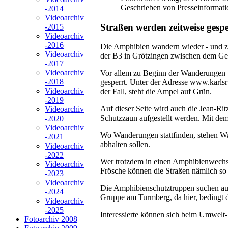
Geschrieben von Presseinformati
-2014
Videoarchiv
Straßen werden zeitweise ges
-2015
Videoarchiv
-2016
Die Amphibien wandern wieder - und zwa
Videoarchiv
der B3 in Grötzingen zwischen dem Ge
-2017
Videoarchiv
Vor allem zu Beginn der Wanderungen 
-2018
gesperrt. Unter der Adresse www.karlsru
Videoarchiv
der Fall, steht die Ampel auf Grün.
-2019
Auf dieser Seite wird auch die Jean-Ri
Videoarchiv
Schutzzaun aufgestellt werden. Mit de
-2020
Videoarchiv
Wo Wanderungen stattfinden, stehen War
-2021
abhalten sollen.
Videoarchiv
-2022
Wer trotzdem in einen Amphibienwechsel
Videoarchiv
Frösche können die Straßen nämlich so g
-2023
Videoarchiv
Die Amphibienschutztruppen suchen auße
-2024
Gruppe am Turmberg, da hier, bedingt
Videoarchiv
-2025
Interessierte können sich beim Umwelt
Fotoarchiv 2008