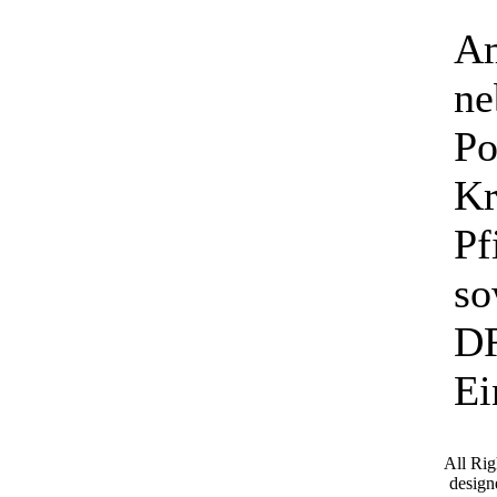
Am
ne
Po
Kr
Pf
so
DR
Ei
All Ri
desig