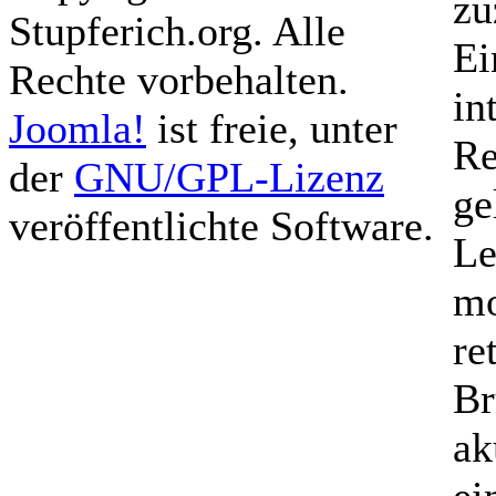
zu
Stupferich.org. Alle
Ei
Rechte vorbehalten.
in
Joomla!
ist freie, unter
Re
der
GNU/GPL-Lizenz
ge
veröffentlichte Software.
Le
mo
re
Br
ak