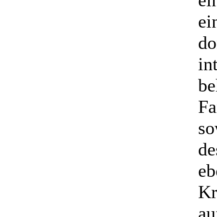
ei
ei
do
in
be
Fa
so
de
eb
Kr
au