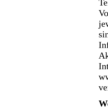
Te
Vo
je
si
In
Ak
In
ww
ve
We