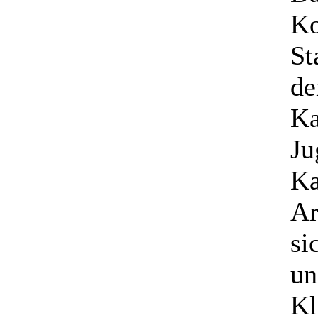
Ko
St
de
Ka
Ju
Ka
Ar
si
un
Kl