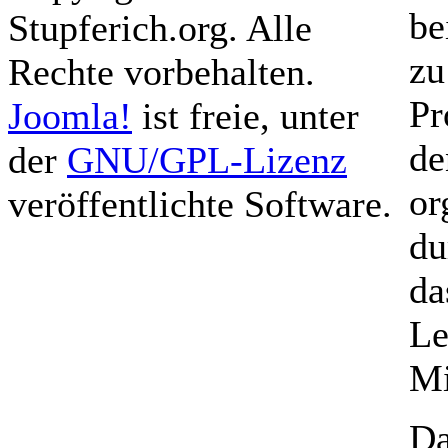
be
Stupferich.org. Alle
zu
Rechte vorbehalten.
Pr
Joomla!
ist freie, unter
de
der
GNU/GPL-Lizenz
or
veröffentlichte Software.
du
da
Le
Mi
D