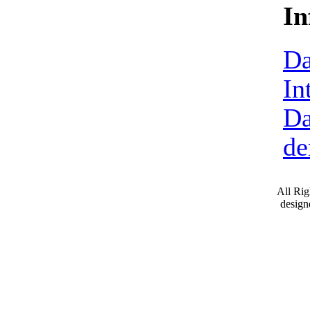
In
Da
In
Da
de
All Ri
desig