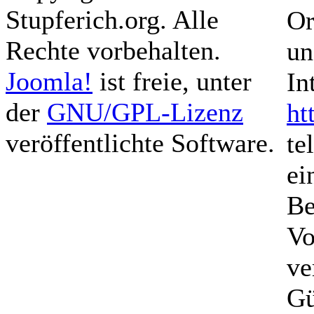
Stupferich.org. Alle
Or
Rechte vorbehalten.
un
Joomla!
ist freie, unter
In
der
GNU/GPL-Lizenz
ht
veröffentlichte Software.
te
ei
Be
Vo
ve
Gü