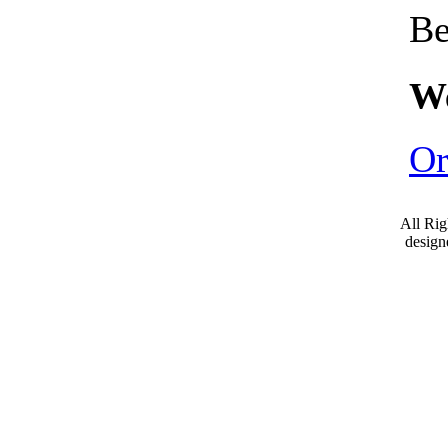
Be
We
Or
All Ri
desig