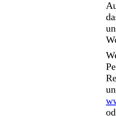
Au
da
un
Wo
We
Pe
Re
un
ww
od