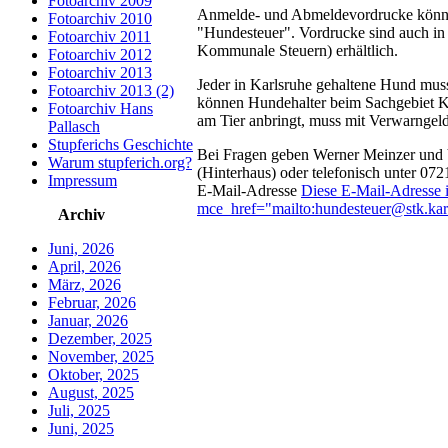
Fotoarchiv 2009
Anmelde- und Abmeldevordrucke könn
Fotoarchiv 2010
"Hundesteuer". Vordrucke sind auch in
Fotoarchiv 2011
Kommunale Steuern) erhältlich.
Fotoarchiv 2012
Fotoarchiv 2013
Jeder in Karlsruhe gehaltene Hund mus
Fotoarchiv 2013 (2)
können Hundehalter beim Sachgebiet Ko
Fotoarchiv Hans
am Tier anbringt, muss mit Verwarngel
Pallasch
Stupferichs Geschichte
Bei Fragen geben Werner Meinzer und V
Warum stupferich.org?
(Hinterhaus) oder telefonisch unter 0
Impressum
E-Mail-Adresse
Diese E-Mail-Adresse i
mce_href="mailto:
hundesteuer@stk.kar
Archiv
Juni, 2026
April, 2026
März, 2026
Februar, 2026
Januar, 2026
Dezember, 2025
November, 2025
Oktober, 2025
August, 2025
Juli, 2025
Juni, 2025