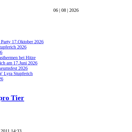
06 | 08 | 2026
 Party 17.Oktober 2026
tupferich 2026
26
asthermen bei Hitze
rich am 17.Juni 2026
useumsfest 2026
MV Lyra Stupferich
26
pro Tier
z 2011 14:33