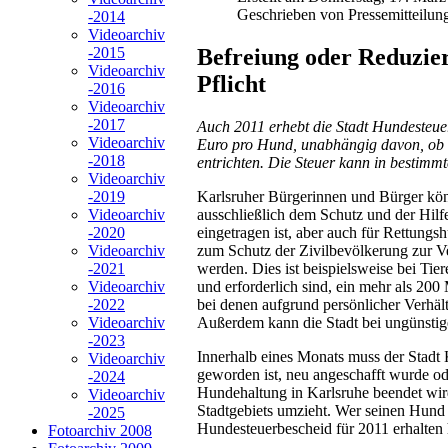
Geschrieben von Pressemitteilun
-2014
Videoarchiv
Befreiung oder Reduzie
-2015
Videoarchiv
Pflicht
-2016
Videoarchiv
-2017
Auch 2011 erhebt die Stadt Hundesteue
Videoarchiv
Euro pro Hund, unabhängig davon, ob e
-2018
entrichten. Die Steuer kann in bestimm
Videoarchiv
Karlsruher Bürgerinnen und Bürger könn
-2019
ausschließlich dem Schutz und der Hil
Videoarchiv
eingetragen ist, aber auch für Rettun
-2020
zum Schutz der Zivilbevölkerung zur Ve
Videoarchiv
werden. Dies ist beispielsweise bei Tie
-2021
und erforderlich sind, ein mehr als 2
Videoarchiv
bei denen aufgrund persönlicher Verhält
-2022
Außerdem kann die Stadt bei ungünstige
Videoarchiv
-2023
Innerhalb eines Monats muss der Stadt 
Videoarchiv
geworden ist, neu angeschafft wurde ode
-2024
Hundehaltung in Karlsruhe beendet wird
Videoarchiv
Stadtgebiets umzieht. Wer seinen Hund
-2025
Hundesteuerbescheid für 2011 erhalten 
Fotoarchiv 2008