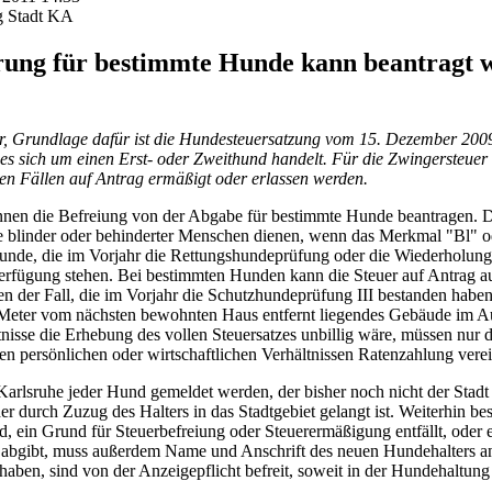
g Stadt KA
rung für bestimmte Hunde kann beantragt 
r, Grundlage dafür ist die Hundesteuersatzung vom 15. Dezember 2009
s sich um einen Erst- oder Zweithund handelt. Für die Zwingersteuer
ten Fällen auf Antrag ermäßigt oder erlassen werden.
en die Befreiung von der Abgabe für bestimmte Hunde beantragen. Dies
fe blinder oder behinderter Menschen dienen, wenn das Merkmal "Bl"
gshunde, die im Vorjahr die Rettungshundeprüfung oder die Wiederholu
rfügung stehen. Bei bestimmten Hunden kann die Steuer auf Antrag auf
ren der Fall, die im Vorjahr die Schutzhundeprüfung III bestanden habe
00 Meter vom nächsten bewohnten Haus entfernt liegendes Gebäude im 
nisse die Erhebung des vollen Steuersatzes unbillig wäre, müssen nur d
n persönlichen oder wirtschaftlichen Verhältnissen Ratenzahlung vere
Karlsruhe jeder Hund gemeldet werden, der bisher noch nicht der Stadt 
r durch Zuzug des Halters in das Stadtgebiet gelangt ist. Weiterhin be
, ein Grund für Steuerbefreiung oder Steuerermäßigung entfällt, oder 
 abgibt, muss außerdem Name und Anschrift des neuen Hundehalters a
haben, sind von der Anzeigepflicht befreit, soweit in der Hundehaltung