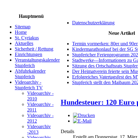
Hauptmenü
Datenschutzerklärung
Sitemap
Home
Neue Artikel
St. Cyriakus
Aktuelles
Termin vormerken: 80er und 90er
Sicherheit / Rettung
Kindermarathonlauf bei der SG S
Einrichtungen
Stupfericher Ferienprogramm 20
Veranstaltungskalender
Stadtwerke---Informationen zu G
Stupferich
Sitzung des Ortschaftsrats Stupfe
Abfuhrkalender
Der Heimatverein feierte sein M
Stupferich
Erfolgreiches Vatertagsfest des 
Videoarchiv -
Stupferich stellt den Maibaum 20
Stupferich TV
Videoarchiv -
2010
Hundesteuer: 120 Euro 
Videoarchiv -
2011
Videoarchiv -
2012
Videoarchiv
Details
-2013
Erstellt am Donnerstag, 17. Mär
Videoarchiv