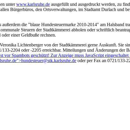
en unter
www.karlsruhe.de
ausgefüllt und ausgedruckt werden, zu find
 allen Bürgerbüros, den Ortsverwaltungen, im Stadtamt Durlach und be
s außerdem die "blaue Hundesteuermarke 2010-2014" am Halsband trag
mmunale Steuern der Stadtkämmerei abholen oder schriftlich beantra
d oder einer Geldbuße rechnen.
eronika Lichtenberger von der Stadtkämmerei gerne Auskunft. Sie sind
721/133-2204 oder -2205 erreichbar. Mitteilungen und Änderungen der 
st vor Spambots geschützt! Zur Anzeige muss JavaScript eingeschaltet 
lsruhe.de
">
hundesteuer@stk.karlsruhe.de
oder per Fax an 0721/133-