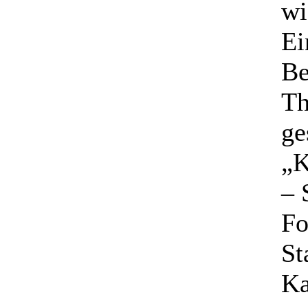
wi
Ei
Be
Th
ge
„K
– 
Fo
St
Ka