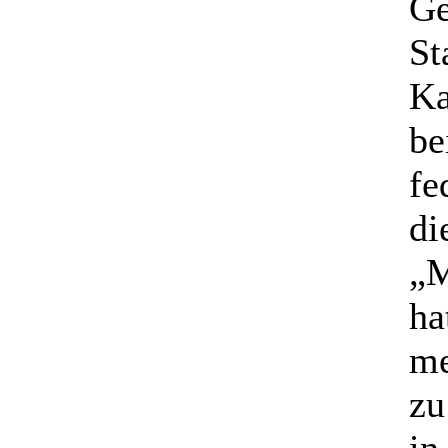
Ge
St
Ka
be
fe
di
„M
ha
me
zu
in