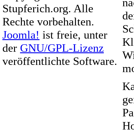
na
Stupferich.org. Alle
de
Rechte vorbehalten.
Sc
Joomla!
ist freie, unter
Kl
der
GNU/GPL-Lizenz
Wi
veröffentlichte Software.
mo
Ka
ge
Pa
Ho