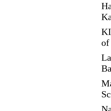
Ha
Ka
KI
of
La
Ba
Ma
Sc
Na