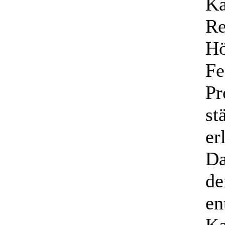
Ka
Re
Hö
Fe
Pr
st
er
Da
de
en
Ka