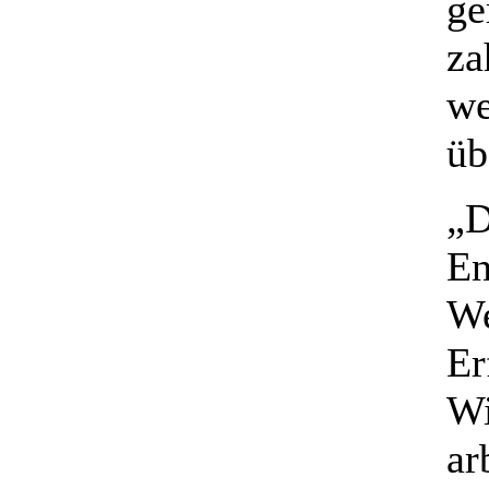
ge
za
we
üb
„D
En
We
Er
Wi
ar