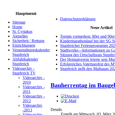
Hauptmenü
Datenschutzerklärung
Sitemap
Home
Neue Artikel
St. Cyriakus
Aktuelles
Termin vormerken: 80er und 90er
Sicherheit / Rettung
Kindermarathonlauf bei der SG S
Einrichtungen
Stupfericher Ferienprogramm 20
Veranstaltungskalender
Stadtwerke---Informationen zu G
Stupferich
Sitzung des Ortschaftsrats Stupfe
Abfuhrkalender
Der Heimatverein feierte sein M
Stupferich
Erfolgreiches Vatertagsfest des 
Videoarchiv -
Stupferich stellt den Maibaum 20
Stupferich TV
Videoarchiv -
2010
Bauherrentag im Baugeb
Videoarchiv -
2011
Videoarchiv -
2012
Videoarchiv
Details
-2013
Erstellt am Mittwoch, 03. März 
Videoarchiv