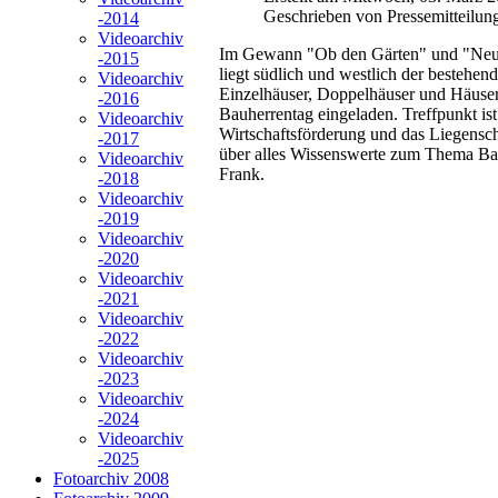
Geschrieben von Pressemitteilun
-2014
Videoarchiv
Im Gewann "Ob den Gärten" und "Neufe
-2015
liegt südlich und westlich der besteh
Videoarchiv
Einzelhäuser, Doppelhäuser und Häuserg
-2016
Bauherrentag eingeladen. Treffpunkt is
Videoarchiv
Wirtschaftsförderung und das Liegensc
-2017
über alles Wissenswerte zum Thema Bau
Videoarchiv
Frank.
-2018
Videoarchiv
-2019
Videoarchiv
-2020
Videoarchiv
-2021
Videoarchiv
-2022
Videoarchiv
-2023
Videoarchiv
-2024
Videoarchiv
-2025
Fotoarchiv 2008