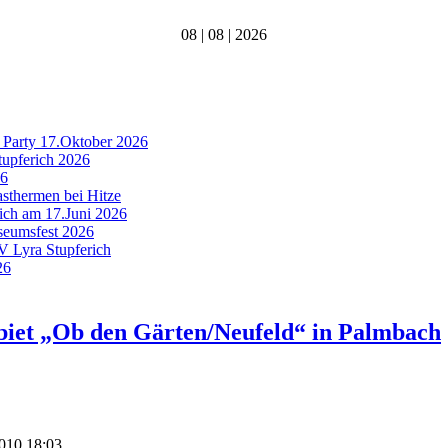
08 | 08 | 2026
 Party 17.Oktober 2026
tupferich 2026
26
asthermen bei Hitze
rich am 17.Juni 2026
useumsfest 2026
MV Lyra Stupferich
26
iet „Ob den Gärten/Neufeld“ in Palmbach
2010 18:03