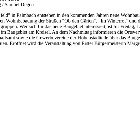
g / Samuel Degen
ld" in Palmbach entstehen in den kommenden Jahren neue Wohnbauge
enden Wohnbebauung der Straßen "Ob den Gärten", "Im Winterrot" und d
ruppen. Wer sich für das neue Baugebiet interessiert, ist für Freitag,
t im Baugebiet am Kreisel. An dem Nachmittag informieren die Ortsverw
haftsamt sowie die Gewerbevereine der Höhenstadtteile über das Bauge
en. Eröffnet wird die Veranstaltung von Erster Bürgermeisterin Margr