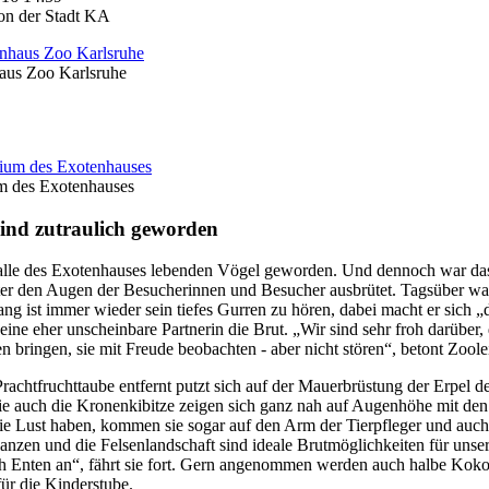
on der Stadt KA
haus Zoo Karlsruhe
um des Exotenhauses
sind zutraulich geworden
 Halle des Exotenhauses lebenden Vögel geworden. Und dennoch war das 
unter den Augen der Besucherinnen und Besucher ausbrütet. Tagsüber w
g ist immer wieder sein tiefes Gurren zu hören, dabei macht er sich „d
eine eher unscheinbare Partnerin die Brut. „Wir sind sehr froh darübe
 bringen, sie mit Freude beobachten - aber nicht stören“, betont Zoole
chtfruchttaube entfernt putzt sich auf der Mauerbrüstung der Erpel de
e auch die Kronenkibitze zeigen sich ganz nah auf Augenhöhe mit de
e Lust haben, kommen sie sogar auf den Arm der Tierpfleger und auch 
anzen und die Felsenlandschaft sind ideale Brutmöglichkeiten für unser
uch Enten an“, fährt sie fort. Gern angenommen werden auch halbe Kok
ür die Kinderstube.