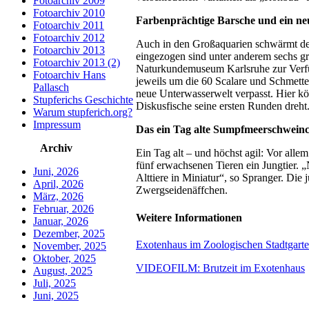
Fotoarchiv 2009
Fotoarchiv 2010
Farbenprächtige Barsche und ein ne
Fotoarchiv 2011
Fotoarchiv 2012
Auch in den Großaquarien schwärmt de
Fotoarchiv 2013
eingezogen sind unter anderem sechs g
Fotoarchiv 2013 (2)
Naturkundemuseum Karlsruhe zur Verfü
Fotoarchiv Hans
jeweils um die 60 Scalare und Schmet
Pallasch
neue Unterwasserwelt verpasst. Hier 
Stupferichs Geschichte
Diskusfische seine ersten Runden dreht
Warum stupferich.org?
Impressum
Das ein Tag alte Sumpfmeerschweinc
Archiv
Ein Tag alt – und höchst agil: Vor a
fünf erwachsenen Tieren ein Jungtier. 
Juni, 2026
Alttiere in Miniatur“, so Spranger. Die 
April, 2026
Zwergseidenäffchen.
März, 2026
Februar, 2026
Weitere Informationen
Januar, 2026
Dezember, 2025
Exotenhaus im Zoologischen Stadtgart
November, 2025
Oktober, 2025
VIDEOFILM: Brutzeit im Exotenhaus
August, 2025
Juli, 2025
Juni, 2025