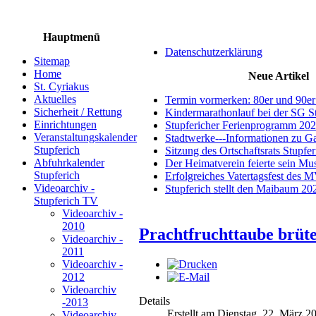
Hauptmenü
Datenschutzerklärung
Sitemap
Home
Neue Artikel
St. Cyriakus
Aktuelles
Termin vormerken: 80er und 90er
Sicherheit / Rettung
Kindermarathonlauf bei der SG S
Einrichtungen
Stupfericher Ferienprogramm 20
Veranstaltungskalender
Stadtwerke---Informationen zu G
Stupferich
Sitzung des Ortschaftsrats Stupfe
Abfuhrkalender
Der Heimatverein feierte sein M
Stupferich
Erfolgreiches Vatertagsfest des 
Videoarchiv -
Stupferich stellt den Maibaum 20
Stupferich TV
Videoarchiv -
2010
Prachtfruchttaube brüt
Videoarchiv -
2011
Videoarchiv -
2012
Videoarchiv
Details
-2013
Erstellt am Dienstag, 22. März 2
Videoarchiv