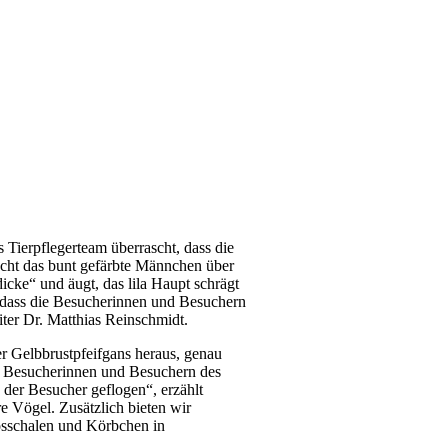
Tierpflegerteam überrascht, dass die
acht das bunt gefärbte Männchen über
icke“ und äugt, das lila Haupt schrägt
r, dass die Besucherinnen und Besuchern
iter Dr. Matthias Reinschmidt.
r Gelbbrustpfeifgans heraus, genau
n Besucherinnen und Besuchern des
der Besucher geflogen“, erzählt
e Vögel. Zusätzlich bieten wir
osschalen und Körbchen in