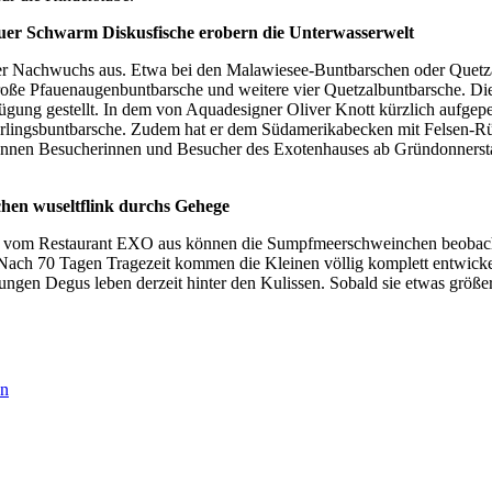
uer Schwarm Diskusfische erobern die Unterwasserwelt
r Nachwuchs aus. Etwa bei den Malawiesee-Buntbarschen oder Quetza
roße Pfauenaugenbuntbarsche und weitere vier Quetzalbuntbarsche. Die
gung gestellt. In dem von Aquadesigner Oliver Knott kürzlich auf
terlingsbuntbarsche. Zudem hat er dem Südamerikabecken mit Felsen-R
können Besucherinnen und Besucher des Exotenhauses ab Gründonnerst
.
hen wuseltflink durchs Gehege
llem vom Restaurant EXO aus können die Sumpfmeerschweinchen beobac
„Nach 70 Tagen Tragezeit kommen die Kleinen völlig komplett entwickel
jungen Degus leben derzeit hinter den Kulissen. Sobald sie etwas größer 
en