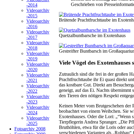
Geschrieben von Presseinformati
-2014
Videoarchiv
-2015
Brütende Prachtfruchttaube im Exoten
Videoarchiv
-2016
Videoarchiv
Quetzalbuntbarsche im Exotenhaus
-2017
Videoarchiv
-2018
Gestreifter Buntbarsch im Großaquari
Videoarchiv
-2019
Viele Vögel des Exotenhauses 
Videoarchiv
-2020
Zutraulich sind die frei in der großen
Videoarchiv
Prachtfruchttaube ihr Ei quasi direkt 
-2021
das kostbare Gut. Direkt am Besuchergan
Videoarchiv
geneigt, auf das Ei. Nachts übernimmt s
-2022
den Tieren den nötigen Respekt entgegen
Videoarchiv
-2023
Keinen Meter vom Brutgeschehen der Pra
Videoarchiv
beobachtet von einem Weibchen. Sie wi
-2024
Exotenhauses. Oder die Lori: „“Wenn si
Videoarchiv
Tierpflegerin Andrea Spranger. „Die Pfl
-2025
Bruthöhlen, etwa für die Loris oder a
Fotoarchiv 2008
verschiedenen Varianten als „Rohbau“ f