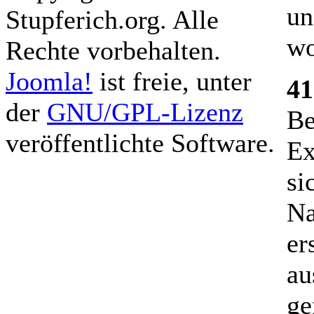
un
Stupferich.org. Alle
wo
Rechte vorbehalten.
Joomla!
ist freie, unter
41
der
GNU/GPL-Lizenz
Be
veröffentlichte Software.
Ex
si
Na
er
au
ge