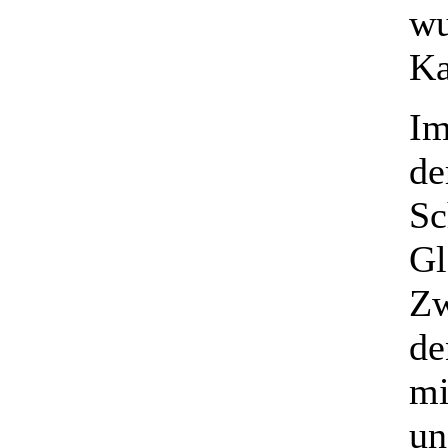
wu
Ka
Im
de
Sc
Gl
Zw
de
mi
un