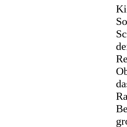
Ki
So
Sc
de
Re
Ob
da
Ra
Be
gr