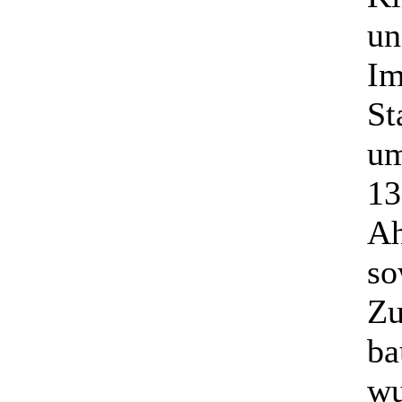
un
Im
St
um
13
Ah
so
Zu
ba
wu