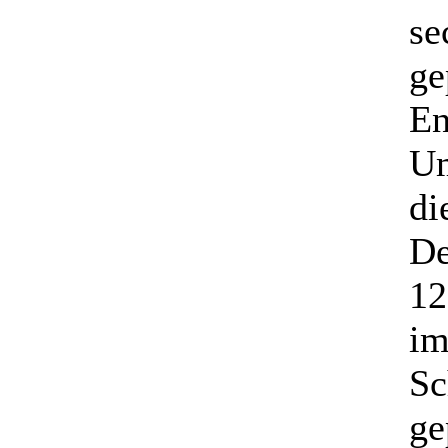
se
ge
En
Um
di
De
12
im
Sc
ge