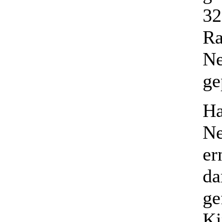
32
Ra
N
ge
Ha
Ne
er
da
ge
Ki