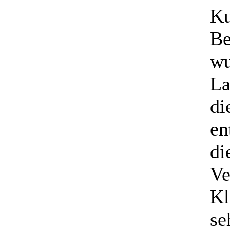
Ku
Be
wu
La
di
en
di
Ve
Kl
se