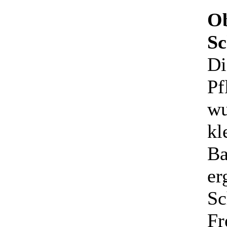
O
Sc
Di
Pf
wu
kl
Ba
er
Sc
Fr