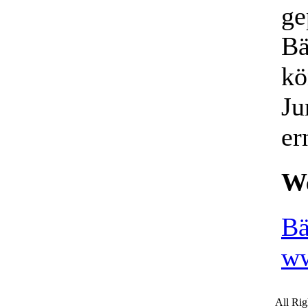
ge
Bä
kö
Ju
er
We
Bä
ww
All Ri