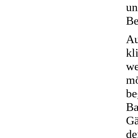
un
Be
Au
kl
we
mö
be
Ba
Gä
de