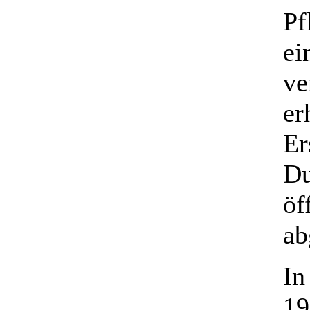
Pf
ei
ve
er
Er
Du
öf
ab
In
19