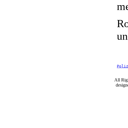
me
Ro
un
Poli
All Ri
desig