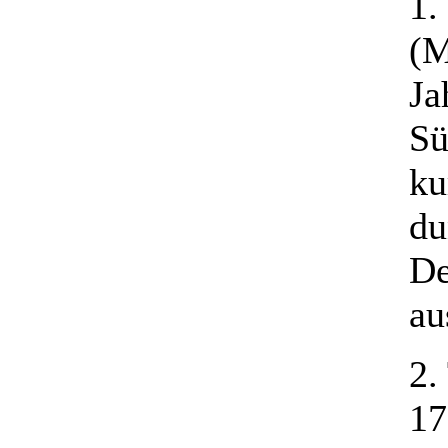
1.
(M
Ja
Sü
ku
du
De
au
2.
17