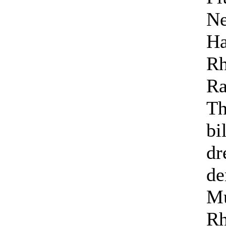
Ne
Ha
Rh
Ra
Th
bi
dr
de
Mu
Rh