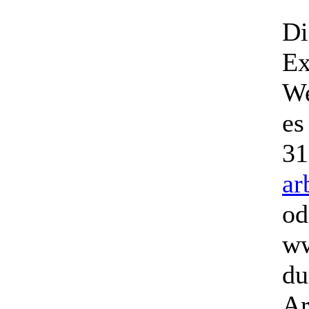
Di
Ex
We
es
31
ar
od
ww
du
Ar