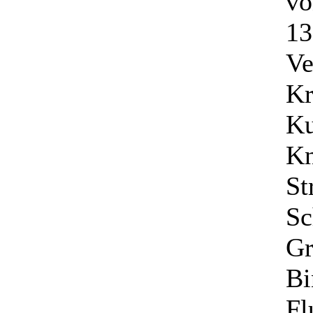
vo
13
Ve
Kr
Ku
Kn
St
Sc
Gr
Bi
Fl