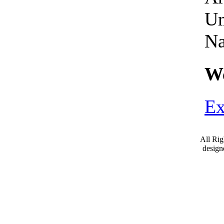
Um
Na
We
Ex
All Ri
desig