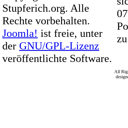
si
Stupferich.org. Alle
07
Rechte vorbehalten.
Po
Joomla!
ist freie, unter
zu
der
GNU/GPL-Lizenz
veröffentlichte Software.
All Ri
desig