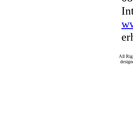
In
ww
er
All Ri
desig