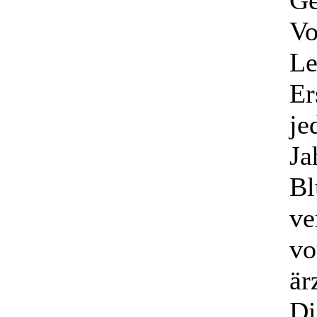
Ge
Vo
Le
Er
je
Ja
Bl
ve
vo
är
Di