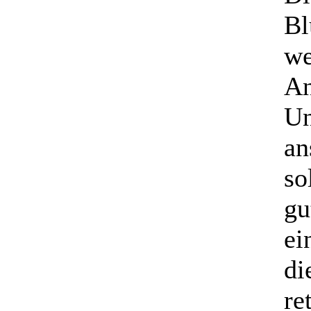
Bl
we
An
Un
an
so
gu
ei
di
re