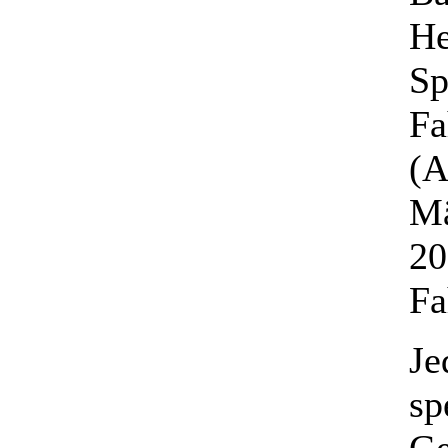
He
Sp
Fa
(A
Mä
20
Fa
Je
sp