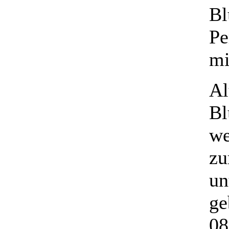
Bl
Pe
mi
Al
Bl
we
zu
un
ge
08