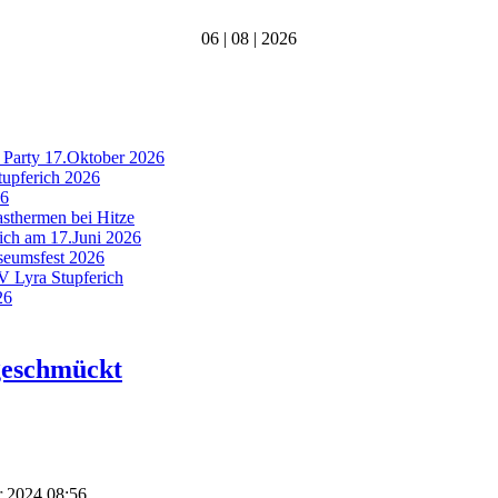
06 | 08 | 2026
 Party 17.Oktober 2026
tupferich 2026
26
asthermen bei Hitze
rich am 17.Juni 2026
useumsfest 2026
MV Lyra Stupferich
26
geschmückt
r 2024 08:56