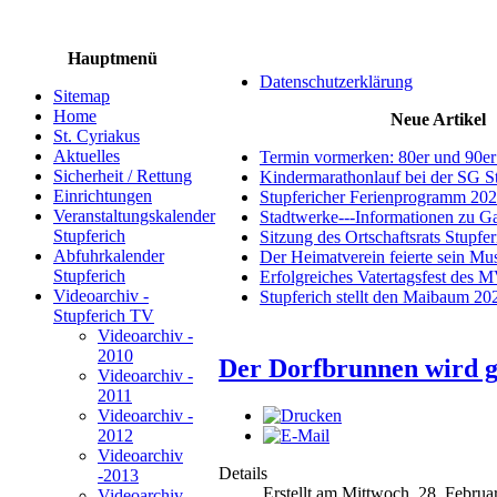
Hauptmenü
Datenschutzerklärung
Sitemap
Home
Neue Artikel
St. Cyriakus
Aktuelles
Termin vormerken: 80er und 90er
Sicherheit / Rettung
Kindermarathonlauf bei der SG S
Einrichtungen
Stupfericher Ferienprogramm 20
Veranstaltungskalender
Stadtwerke---Informationen zu G
Stupferich
Sitzung des Ortschaftsrats Stupfe
Abfuhrkalender
Der Heimatverein feierte sein M
Stupferich
Erfolgreiches Vatertagsfest des 
Videoarchiv -
Stupferich stellt den Maibaum 20
Stupferich TV
Videoarchiv -
2010
Der Dorfbrunnen wird 
Videoarchiv -
2011
Videoarchiv -
2012
Videoarchiv
Details
-2013
Erstellt am Mittwoch, 28. Februa
Videoarchiv