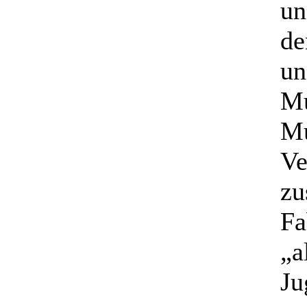
un
de
un
Mu
Mu
Ve
zu
Fa
„a
Ju