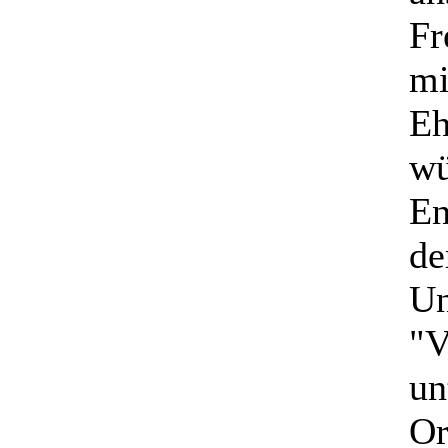
Fr
mi
Eh
wü
En
de
Un
"V
un
Or