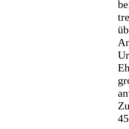
be
tr
üb
An
Ur
Eh
gr
an
Zu
45