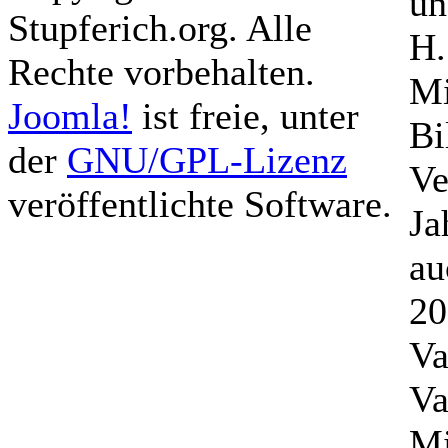
un
Stupferich.org. Alle
H.
Rechte vorbehalten.
Mi
Joomla!
ist freie, unter
Bi
der
GNU/GPL-Lizenz
Ve
veröffentlichte Software.
Ja
au
20
Va
Va
Mi