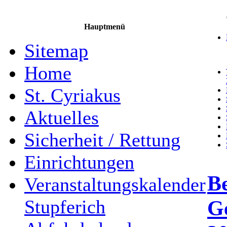
Hauptmenü
Sitemap
Home
St. Cyriakus
Aktuelles
Sicherheit / Rettung
Einrichtungen
Be
Veranstaltungskalender
G
Stupferich