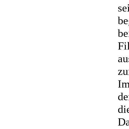
se
be
be
Fi
au
zu
Im
de
di
Da