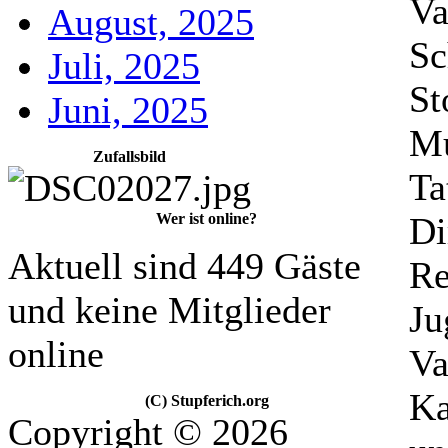
Va
August, 2025
Sc
Juli, 2025
St
Juni, 2025
Mu
Zufallsbild
Ta
Di
Wer ist online?
Aktuell sind 449 Gäste
Re
und keine Mitglieder
Ju
online
Va
Ka
(C) Stupferich.org
Copyright © 2026