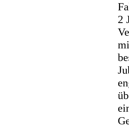
Fa
2 
Ve
mi
be
Ju
en
üb
ei
Ge