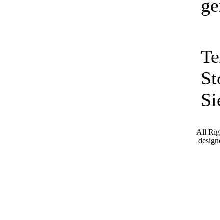
ge
Te
St
Si
All Ri
desig