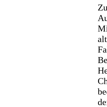
Zu
Au
Mi
al
Fa
Be
He
Ch
be
de