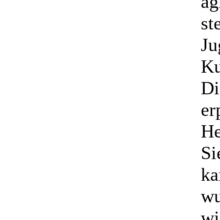
ag
st
Ju
Ku
Di
er
He
Si
ka
wu
wi