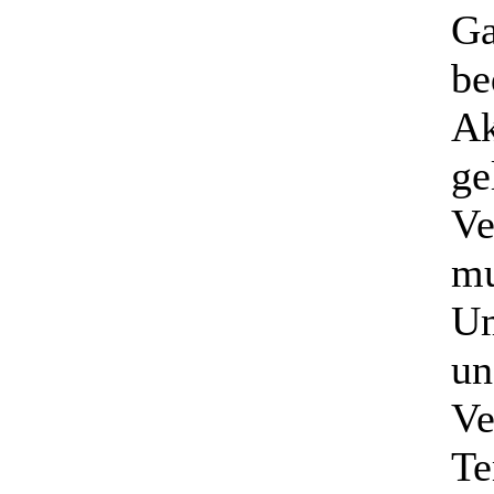
Ga
be
Ak
ge
Ve
mu
Um
un
Ve
Te