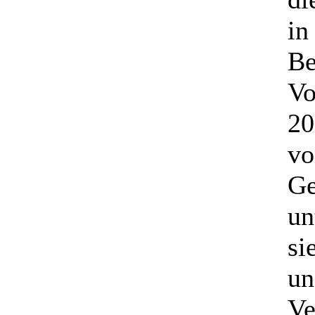
in
Be
Vo
20
vo
Ge
un
si
un
Ve