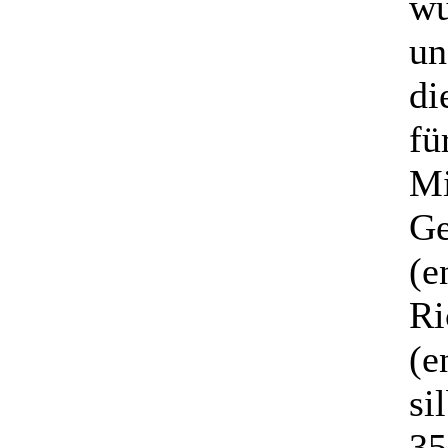
w
un
di
fü
Mi
Ge
(e
Ri
(e
si
35