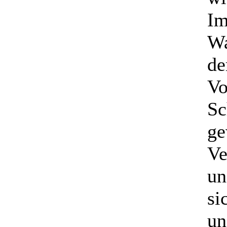
Im
Wa
de
Vo
Sc
ge
Ve
un
si
un