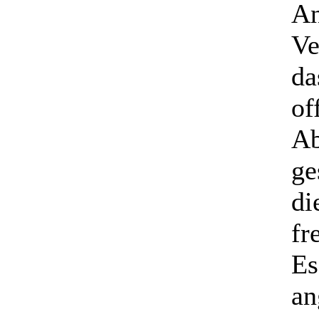
An
Ve
da
of
Ab
ge
di
fr
Es
an