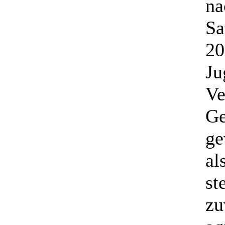
na
Sa
20
Ju
Ve
Ge
ge
al
st
zu