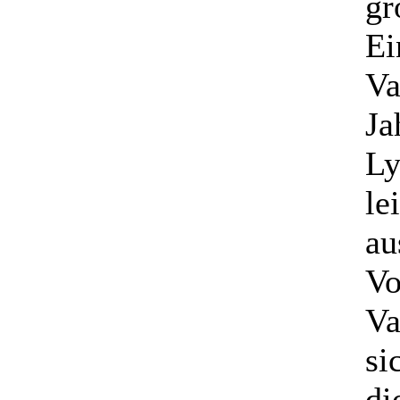
gr
Ei
Va
Ja
Ly
le
au
Vo
Va
si
di