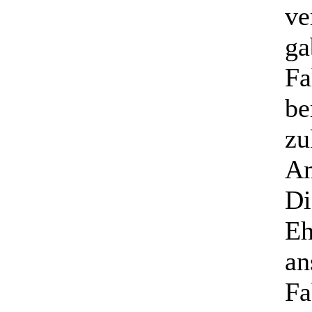
ve
ga
Fa
be
zu
Am
Di
Eh
an
Fa