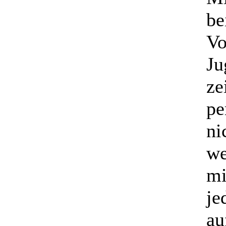
be
Vo
Ju
ze
pe
ni
we
mi
je
au