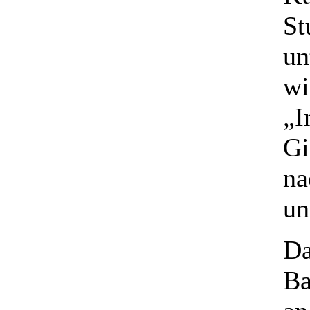
St
un
wi
„I
Gi
na
un
Da
Ba