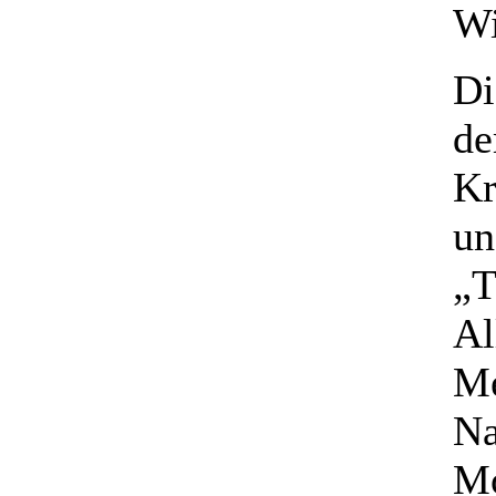
Wi
Di
de
Kr
un
„T
Al
Me
Na
M