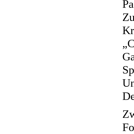
Pa
Zu
Kr
„C
Ga
Sp
Un
De
Zw
Fo