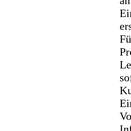
an
Ei
er
Fü
Pr
Le
so
Ku
Ei
Vo
In