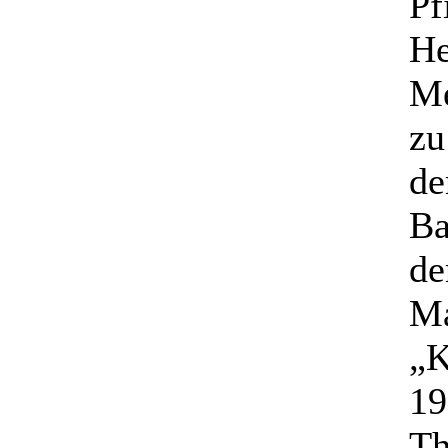
Pf
He
Me
zu
de
Ba
de
Ma
„K
19
Th