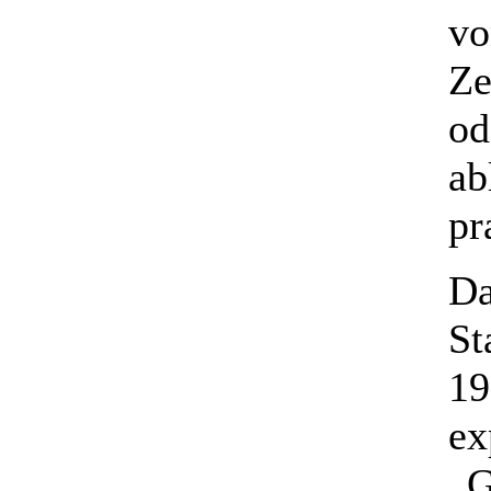
vo
Ze
od
ab
pr
Da
St
19
ex
„G