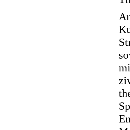
Am
Ku
St
so
mi
zi
th
Sp
En