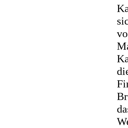
Ka
si
vo
Ma
Ka
di
Fi
Br
da
We