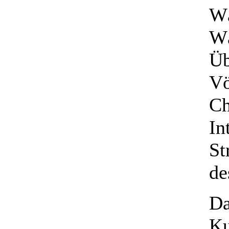
Wä
Wä
Üb
Vö
Ch
In
St
de
Da
Ku