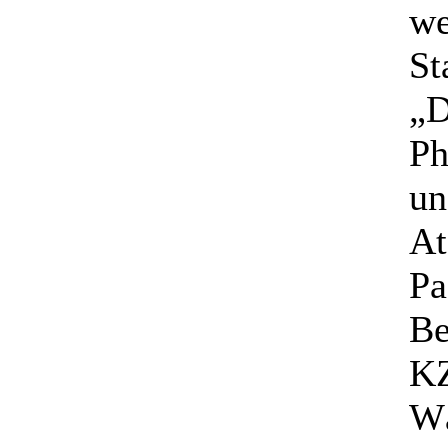
we
St
„D
Ph
un
At
Pa
Be
KZ
Wä