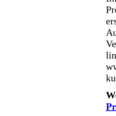
Pr
er
Au
Ve
li
ww
ku
We
P