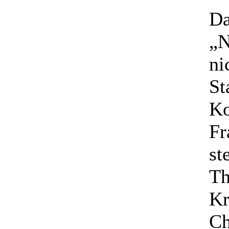
Da
„N
ni
St
Ko
Fr
st
Th
Kr
Ch