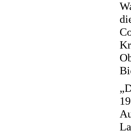
Wa
di
Co
Kr
Ob
Bi
„D
19
Au
La