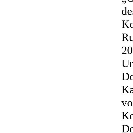
de
Ko
Ru
20
Ur
Do
Ka
vo
Ko
Do