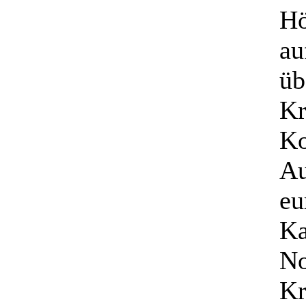
Hö
au
üb
Kr
Ko
Au
eu
Ka
No
Kr