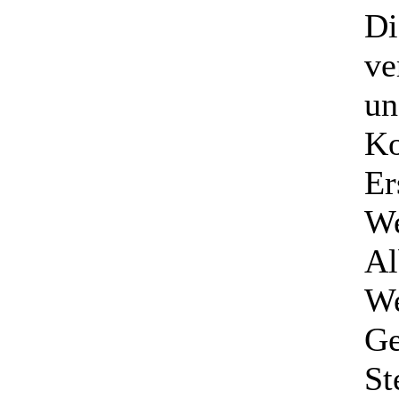
Di
ve
un
Ko
Er
We
Al
We
Ge
St