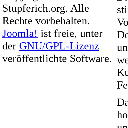
Stupferich.org. Alle
st
Rechte vorbehalten.
Vo
Joomla!
ist freie, unter
Do
der
GNU/GPL-Lizenz
un
veröffentlichte Software.
we
Ku
Fe
Da
ho
un